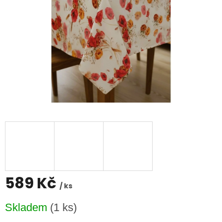
589 Kč
/ ks
Měrná
Skladem
(1 ks)
cena: