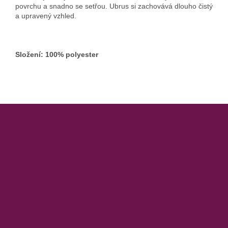
povrchu a snadno se setřou. Ubrus si zachovává dlouho čistý
a upravený vzhled.
Složení: 100% polyester
Z
á
p
a
t
í