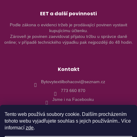
EET a další povinnosti
Podle zákona o evidenci tržeb je prodávající povinen vystavit
kupujícímu účtenku.
Zároveň je povinen zaevidovat přijatou tržbu u správce daně
online; v případě technického výpadku pak nejpozději do 48 hodin.
Kontakt
Bytovytextilbohacovi@seznam.cz
773 660 870
Jsme i na Facebooku
Tento web používá soubory cookie. Dalším procházením
tohoto webu vyjadřujete souhlas s jejich používáním.. Více
informací
zde
.