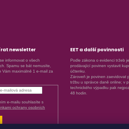
rat newsletter
EET a další povinnosti
se informovat o všech
Podle zákona o evidenci tržeb j
ch. Spamu se bát nemusíte,
prodávající povinen vystavit kup
 Vám maximálně 1 e-mail za
účtenku.
Zároveň je povinen zaevidovat p
tržbu u správce daně online; v 
technického výpadku pak nejpoz
48 hodin.
ním e-mailu souhlasíte s
nkami ochrany osobních
.
ŘIHLÁSIT
E