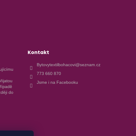
Kontakt
e
Bytovytextilbohacovi@seznam.cz
ujícímu
773 660 870
řijatou
Jsme i na Facebooku
případě
ději do