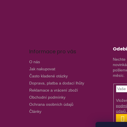
á
p
a
t
í
Odebí
Informace pro vás
Nechte 
O nás
novinká
Jak nakupovat
pošleme
měsíc.
Často kladené otázky
Doprava, platba a dodací lhůty
Reklamace a vrácení zboží
Obchodní podmínky
Vlože
Ochrana osobních údajů
podmí
údajů
Články
P
S