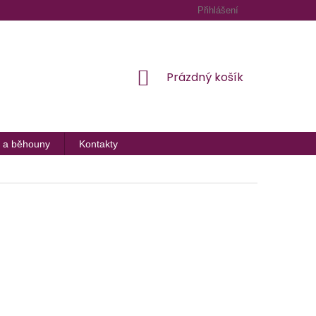
Přihlášení
NÁKUPNÍ
Prázdný košík
KOŠÍK
 a běhouny
Kontakty