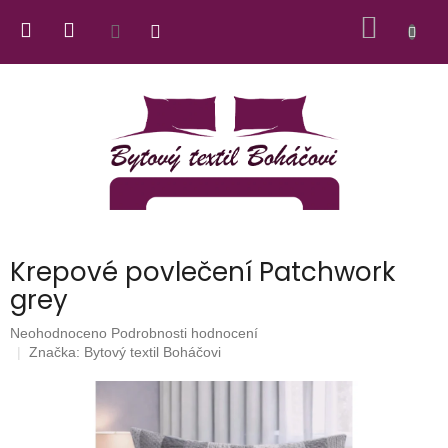
Přejít
NÁKUP
na
obsah
KOŠÍK
Krepové povlečení Patchwork
grey
Průměrné
Neohodnoceno
Podrobnosti hodnocení
hodnocení
Značka:
Bytový textil Boháčovi
produktu
je
0,0
z
5