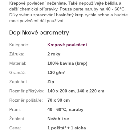
Krepové povlečení nežehlete. Také nepoužívejte bělidla a
další chemické přípravky. Pouze perte naruby na 40 - 60°C.
Díky svému zpracování bavlněný krep rychle schne a budete
moci povlečení dál používat.
Doplňkové parametry
Kategorie
:
Krepové povlečení
Záruka
:
2 roky
Materiál
:
100% bavlna (krep)
Gramáž
:
130 g/m²
Zapínání
:
Zip
Rozměr přikrývky
:
140 x 200 cm, 140 x 220 cm
Rozměr polštáře
:
70 x 90 cm
Praní
:
40 - 60°C, naruby
Žehlení
:
Nežehlí se
Cena
:
1 polštář + 1 cícha