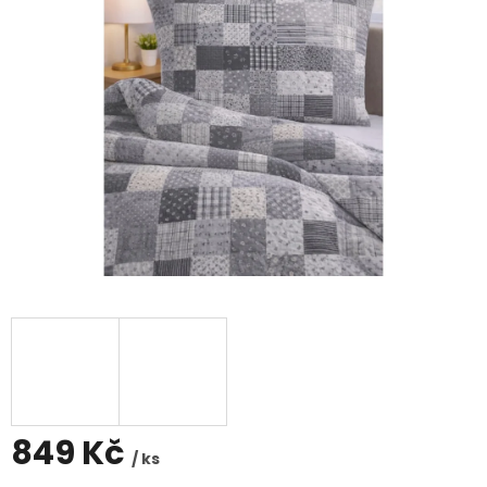
hvězdiček.
849 Kč
/ ks