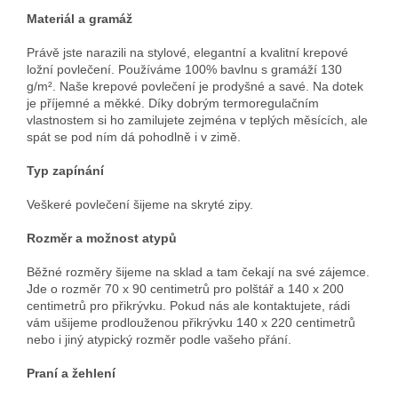
Materiál a gramáž
Právě jste narazili na stylové, elegantní a kvalitní krepové
ložní povlečení. Používáme 100% bavlnu s gramáží 130
g/m². Naše krepové povlečení je prodyšné a savé. Na dotek
je příjemné a měkké. Díky dobrým termoregulačním
vlastnostem si ho zamilujete zejména v teplých měsících, ale
spát se pod ním dá pohodlně i v zimě.
Typ zapínání
Veškeré povlečení šijeme na skryté zipy.
Rozměr a možnost atypů
Běžné rozměry šijeme na sklad a tam čekají na své zájemce.
Jde o rozměr 70 x 90 centimetrů pro polštář a 140 x 200
centimetrů pro přikrývku. Pokud nás ale kontaktujete, rádi
vám ušijeme prodlouženou přikrývku 140 x 220 centimetrů
nebo i jiný atypický rozměr podle vašeho přání.
Praní a žehlení