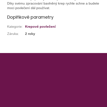
Díky svému zpracování bavlněný krep rychle schne a budete
moci povlečení dál používat.
Doplňkové parametry
Kategorie
:
Krepové povlečení
Záruka
:
2 roky
Z
á
p
a
t
í