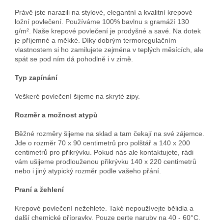
Právě jste narazili na stylové, elegantní a kvalitní krepové
ložní povlečení. Používáme 100% bavlnu s gramáží 130
g/m². Naše krepové povlečení je prodyšné a savé. Na dotek
je příjemné a měkké. Díky dobrým termoregulačním
vlastnostem si ho zamilujete zejména v teplých měsících, ale
spát se pod ním dá pohodlně i v zimě.
Typ zapínání
Veškeré povlečení šijeme na skryté zipy.
Rozměr a možnost atypů
Běžné rozměry šijeme na sklad a tam čekají na své zájemce.
Jde o rozměr 70 x 90 centimetrů pro polštář a 140 x 200
centimetrů pro přikrývku. Pokud nás ale kontaktujete, rádi
vám ušijeme prodlouženou přikrývku 140 x 220 centimetrů
nebo i jiný atypický rozměr podle vašeho přání.
Praní a žehlení
Krepové povlečení nežehlete. Také nepoužívejte bělidla a
další chemické přípravky. Pouze perte naruby na 40 - 60°C.