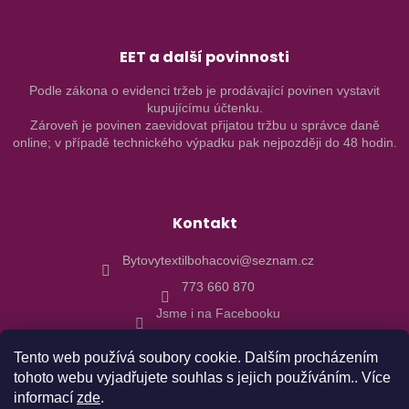
EET a další povinnosti
Podle zákona o evidenci tržeb je prodávající povinen vystavit
kupujícímu účtenku.
Zároveň je povinen zaevidovat přijatou tržbu u správce daně
online; v případě technického výpadku pak nejpozději do 48 hodin.
Kontakt
Bytovytextilbohacovi@seznam.cz
773 660 870
Jsme i na Facebooku
Tento web používá soubory cookie. Dalším procházením
tohoto webu vyjadřujete souhlas s jejich používáním.. Více
informací
zde
.