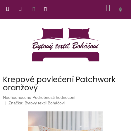
Přejít
NÁKUP
na
obsah
KOŠÍK
Krepové povlečení Patchwork
oranžový
Průměrné
Neohodnoceno
Podrobnosti hodnocení
hodnocení
Značka:
Bytový textil Boháčovi
produktu
je
0,0
z
5