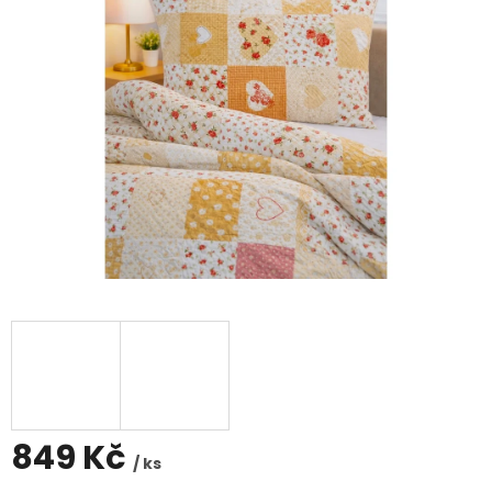
hvězdiček.
849 Kč
/ ks