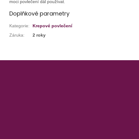
moci povlečení dál používat.
Doplňkové parametry
Kategorie
:
Krepové povlečení
Záruka
:
2 roky
Z
á
p
a
t
í