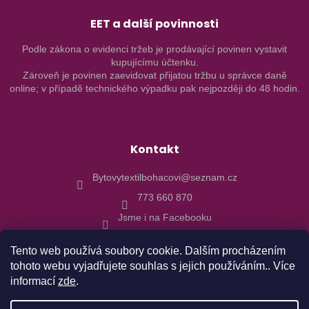
EET a další povinnosti
Podle zákona o evidenci tržeb je prodávající povinen vystavit
kupujícímu účtenku.
Zároveň je povinen zaevidovat přijatou tržbu u správce daně
online; v případě technického výpadku pak nejpozději do 48 hodin.
Kontakt
Bytovytextilbohacovi@seznam.cz
773 660 870
Jsme i na Facebooku
Tento web používá soubory cookie. Dalším procházením
tohoto webu vyjadřujete souhlas s jejich používáním.. Více
informací
zde
.
Vytvořil Shoptet