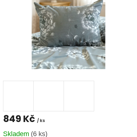
849 Kč
/ ks
Měrná
Skladem
(6 ks)
cena: