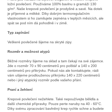
ložní povlečení. Používáme 100% bavlnu s gramáží 130
g/m². Naše krepové povlečení je prodyšné a savé. Na dotek
je příjemné a měkké. Díky dobrým termoregulačním
vlastnostem si ho zamilujete zejména v teplých měsících, ale
spát se pod ním dá pohodlně i v zimě.
Typ zapínání
Veškeré povlečené šijeme na skryté zipy.
Rozměr a možnost atypů
Běžné rozměry šijeme na sklad a tam čekají na své zájemce.
Jde o rozměr 70 x 90 centimetrů pro polštář a 140 x 200
centimetrů pro přikrývku. Pokud nás ale kontaktujete, rádi
vám ušijeme prodlouženou přikrývku 140 x 220 centimetrů
nebo i jiný atypický rozměr podle vašeho přání.
Praní a žehlení
Krepové povlečení nežehlete. Také nepoužívejte bělidla a
další chemické přípravky. Pouze perte naruby na 40 - 60°C.
Díky svému zpracování bavlněný krep rychle schne a budete