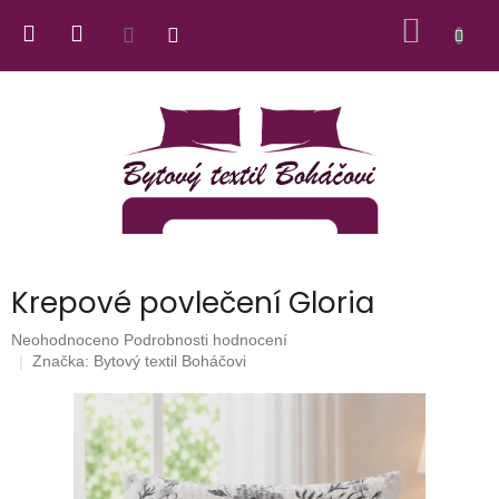
Přejít
NÁKUP
na
obsah
KOŠÍK
Krepové povlečení Gloria
Průměrné
Neohodnoceno
Podrobnosti hodnocení
hodnocení
Značka:
Bytový textil Boháčovi
produktu
je
0,0
z
5
hvězdiček.