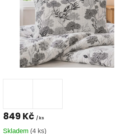
849 Kč
/ ks
Měrná
Skladem
(4 ks)
cena: