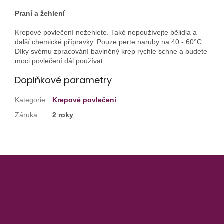
Praní a žehlení
Krepové povlečení nežehlete. Také nepoužívejte bělidla a
další chemické přípravky. Pouze perte naruby na 40 - 60°C.
Díky svému zpracování bavlněný krep rychle schne a budete
moci povlečení dál používat.
Doplňkové parametry
Kategorie
:
Krepové povlečení
Záruka
:
2 roky
Z
á
p
a
t
í