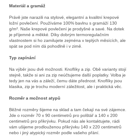
Materiál a gramáž
Právě jste narazili na stylové, elegantní a kvalitní krepové
ložní povlečení. Používáme 100% bavlnu s gramáží 130
g/m². Naše krepové povlečení je prodyšné a savé. Na dotek
je příjemné a měkké. Díky dobrým termoregulačním
vlastnostem si ho zamilujete zejména v teplých měsících, ale
spát se pod ním dá pohodlně i v zimě.
Typ zapínání
Na výběr jsou dvě možnosti. Knoflíky a zip. Obě varianty stojí
stejně, takže si ani za zip neúčtujeme další poplatky. Volba je
tedy jen na vás a záleží, čemu dáte přednost. Knoflíky jsou
klasika, zip je trochu moderní záležitost, ale i praktická věc.
Rozměr a možnost atypů
Běžné rozměry šijeme na sklad a tam čekají na své zájemce.
Jde o rozměr 70 x 90 centimetrů pro polštář a 140 x 200
centimetrů pro přikrývku. Pokud nás ale kontaktujete, rádi
vám ušijeme prodlouženou přikrývku 140 x 220 centimetrů
nebo i jiný atypický rozměr podle vašeho přání.