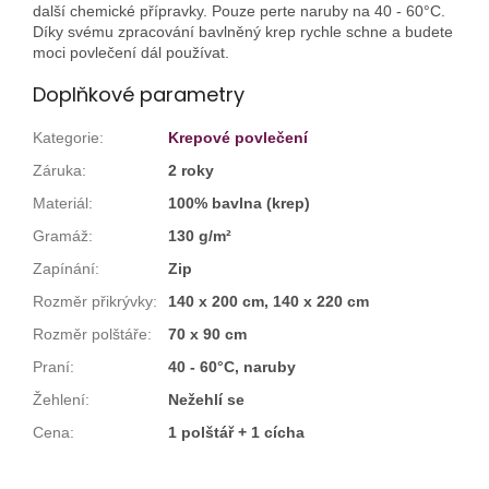
další chemické přípravky. Pouze perte naruby na 40 - 60°C.
Díky svému zpracování bavlněný krep rychle schne a budete
moci povlečení dál používat.
Doplňkové parametry
Kategorie
:
Krepové povlečení
Záruka
:
2 roky
Materiál
:
100% bavlna (krep)
Gramáž
:
130 g/m²
Zapínání
:
Zip
Rozměr přikrývky
:
140 x 200 cm, 140 x 220 cm
Rozměr polštáře
:
70 x 90 cm
Praní
:
40 - 60°C, naruby
Žehlení
:
Nežehlí se
Cena
:
1 polštář + 1 cícha