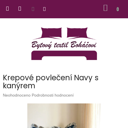
Přejít
NÁKUP
na
obsah
KOŠÍK
Krepové povlečení Navy s
kanýrem
Průměrné
Neohodnoceno
Podrobnosti hodnocení
hodnocení
produktu
je
0,0
z
5