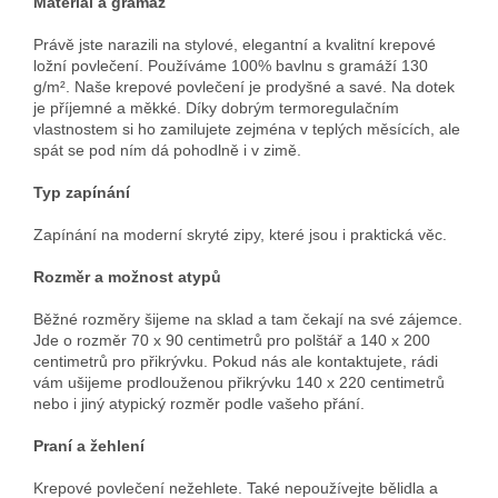
Materiál a gramáž
Právě jste narazili na stylové, elegantní a kvalitní krepové
ložní povlečení. Používáme 100% bavlnu s gramáží 130
g/m². Naše krepové povlečení je prodyšné a savé. Na dotek
je příjemné a měkké. Díky dobrým termoregulačním
vlastnostem si ho zamilujete zejména v teplých měsících, ale
spát se pod ním dá pohodlně i v zimě.
Typ zapínání
Zapínání na moderní skryté zipy, které jsou i praktická věc.
Rozměr a možnost atypů
Běžné rozměry šijeme na sklad a tam čekají na své zájemce.
Jde o rozměr 70 x 90 centimetrů pro polštář a 140 x 200
centimetrů pro přikrývku. Pokud nás ale kontaktujete, rádi
vám ušijeme prodlouženou přikrývku 140 x 220 centimetrů
nebo i jiný atypický rozměr podle vašeho přání.
Praní a žehlení
Krepové povlečení nežehlete. Také nepoužívejte bělidla a