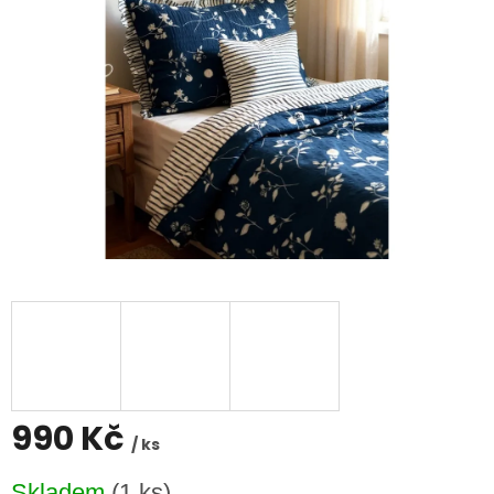
hvězdiček.
990 Kč
/ ks
Měrná
Skladem
(1 ks)