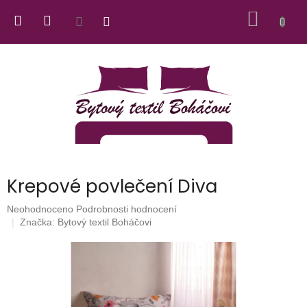
Přejít
NÁKUP
na
obsah
KOŠÍK
Krepové povlečení Diva
Průměrné
Neohodnoceno
Podrobnosti hodnocení
hodnocení
Značka:
Bytový textil Boháčovi
produktu
je
0,0
z
5
hvězdiček.