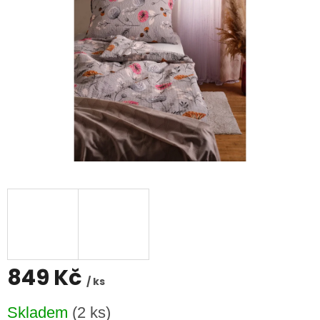
849 Kč
/ ks
Měrná
Skladem
(2 ks)
cena: