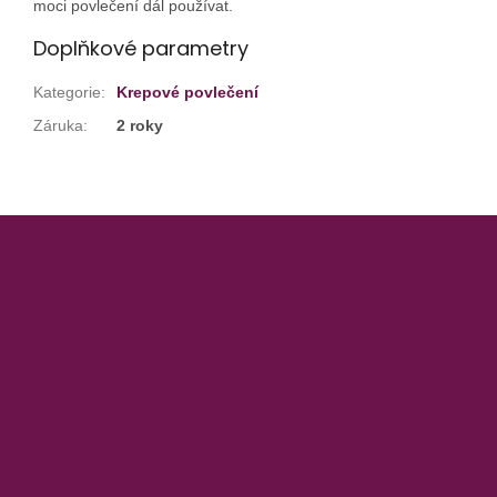
moci povlečení dál používat.
Doplňkové parametry
Kategorie
:
Krepové povlečení
Záruka
:
2 roky
Z
á
p
a
t
í