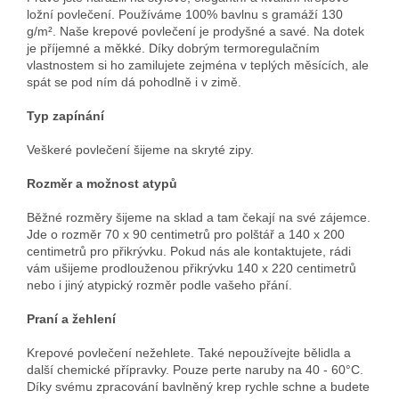
ložní povlečení. Používáme 100% bavlnu s gramáží 130
g/m². Naše krepové povlečení je prodyšné a savé. Na dotek
je příjemné a měkké. Díky dobrým termoregulačním
vlastnostem si ho zamilujete zejména v teplých měsících, ale
spát se pod ním dá pohodlně i v zimě.
Typ zapínání
Veškeré povlečení šijeme na skryté zipy.
Rozměr a možnost atypů
Běžné rozměry šijeme na sklad a tam čekají na své zájemce.
Jde o rozměr 70 x 90 centimetrů pro polštář a 140 x 200
centimetrů pro přikrývku. Pokud nás ale kontaktujete, rádi
vám ušijeme prodlouženou přikrývku 140 x 220 centimetrů
nebo i jiný atypický rozměr podle vašeho přání.
Praní a žehlení
Krepové povlečení nežehlete. Také nepoužívejte bělidla a
další chemické přípravky. Pouze perte naruby na 40 - 60°C.
Díky svému zpracování bavlněný krep rychle schne a budete