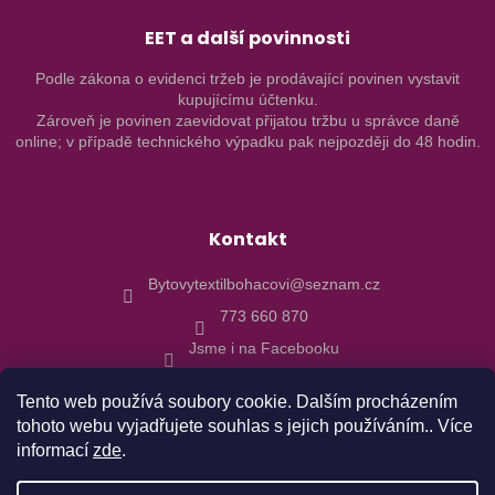
EET a další povinnosti
Podle zákona o evidenci tržeb je prodávající povinen vystavit
kupujícímu účtenku.
Zároveň je povinen zaevidovat přijatou tržbu u správce daně
online; v případě technického výpadku pak nejpozději do 48 hodin.
Kontakt
Bytovytextilbohacovi@seznam.cz
773 660 870
Jsme i na Facebooku
Tento web používá soubory cookie. Dalším procházením
tohoto webu vyjadřujete souhlas s jejich používáním.. Více
informací
zde
.
Vytvořil Shoptet