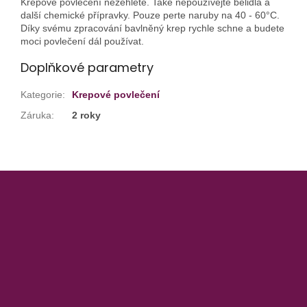
Krepové povlečení nežehlete. Také nepoužívejte bělidla a
další chemické přípravky. Pouze perte naruby na 40 - 60°C.
Díky svému zpracování bavlněný krep rychle schne a budete
moci povlečení dál používat.
Doplňkové parametry
Kategorie
:
Krepové povlečení
Záruka
:
2 roky
Z
á
p
a
t
í