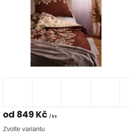
od
849 Kč
/ ks
Měrná
Zvolte variantu
cena: