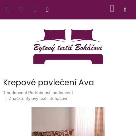
Přejít
NÁKUP
na
obsah
KOŠÍK
Krepové povlečení Ava
Průměrné
1 hodnocení
Podrobnosti hodnocení
hodnocení
Značka:
Bytový textil Boháčovi
produktu
je
5,0
z
5
hvězdiček.