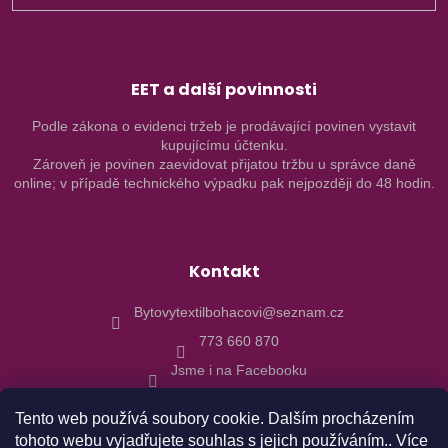
SE
EET a další povinnosti
Podle zákona o evidenci tržeb je prodávající povinen vystavit
kupujícímu účtenku.
Zároveň je povinen zaevidovat přijatou tržbu u správce daně
online; v případě technického výpadku pak nejpozději do 48 hodin.
Kontakt
Bytovytextilbohacovi@seznam.cz
773 660 870
Jsme i na Facebooku
Tento web používá soubory cookie. Dalším procházením
tohoto webu vyjadřujete souhlas s jejich používáním.. Více