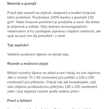
Materiál a gramáž
Právě jste narazili na stylové, elegantní a kvalitní krepové
ložní povlečení. Používáme 100% bavlnu s gramáží 130
g/m². Naše krepové povlečení je prodyšné a savé. Na dotek
je příjemné a měkké. Díky dobrým termoregulačním
vlastnostem si ho zamilujete zejména v teplých měsících, ale
spát se pod ním dá pohodlně i v zimě.
Typ zapínání
Veškeré povlečení šijeme na skryté zipy.
Rozměr a možnost atypů
Běžné rozměry šijeme na sklad a tam čekají na své zájemce.
Jde o rozměr 70 x 90 centimetrů pro polštář a 140 x 200
centimetrů pro přikrývku. Pokud nás ale kontaktujete, rádi
vám ušijeme prodlouženou přikrývku 140 x 220 centimetrů
nebo i jiný atypický rozměr podle vašeho přání.
Praní a žehlení