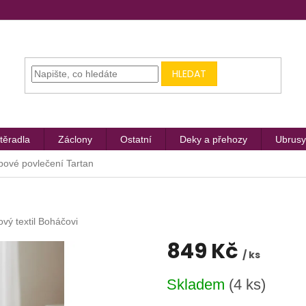
HLEDAT
těradla
Záclony
Ostatní
Deky a přehozy
Ubrusy
pové povlečení Tartan
ový textil Boháčovi
849 Kč
/ ks
Měrná
Skladem
(4 ks)
cena: