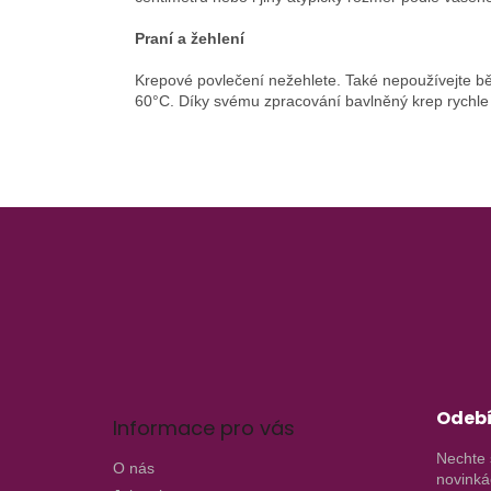
Praní a žehlení
Krepové povlečení nežehlete. Také nepoužívejte běl
60°C. Díky svému zpracování bavlněný krep rychle 
Z
á
p
a
t
í
Odebí
Informace pro vás
Nechte 
O nás
novinká