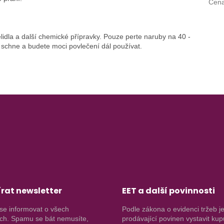
Cen
idla a další chemické přípravky. Pouze perte naruby na 40 -
schne a budete moci povlečení dál používat.
rat newsletter
EET a další povinnosti
se informovat o všech
Podle zákona o evidenci tržeb j
ch. Spamu se bát nemusíte,
prodávající povinen vystavit kup