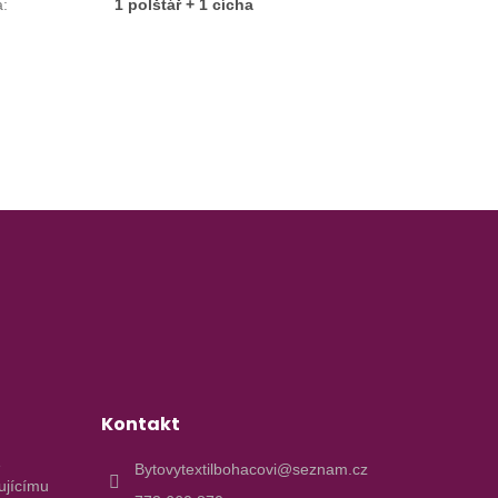
a
:
1 polštář + 1 cícha
Kontakt
e
Bytovytextilbohacovi@seznam.cz
ujícímu