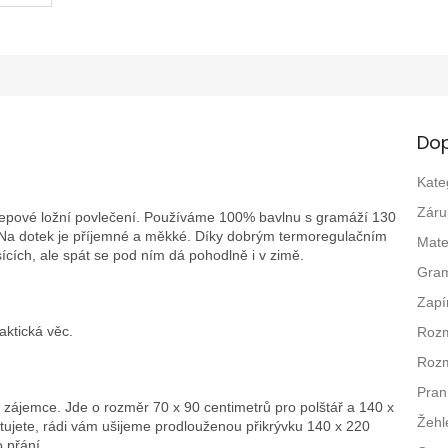
Dop
Kate
Záru
ní krepové ložní povlečení. Používáme 100% bavlnu s gramáží 130
 Na dotek je příjemné a měkké. Díky dobrým termoregulačním
Mate
ících, ale spát se pod ním dá pohodlně i v zimě.
Gra
Zapí
aktická věc.
Rozm
Rozm
Pran
 zájemce. Jde o rozměr 70 x 90 centimetrů pro polštář a 140 x
Žehl
tujete, rádi vám ušijeme prodlouženou přikrývku 140 x 220
 přání.