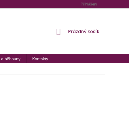
Přihlášení
NÁKUPNÍ
Prázdný košík
KOŠÍK
 a běhouny
Kontakty