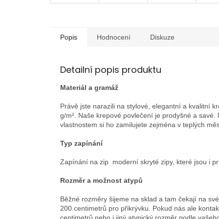
Popis
Hodnocení
Diskuze
Detailní popis produktu
Materiál a gramáž
Právě jste narazili na stylové, elegantní a kvalit
g/m². Naše krepové povlečení je prodyšné a savé.
vlastnostem si ho zamilujete zejména v teplých měs
Typ zapínání
Zapínání na zip moderní skryté zipy, které jsou i pr
Rozměr a možnost atypů
Běžné rozměry šijeme na sklad a tam čekají na své
200 centimetrů pro přikrývku. Pokud nás ale kontak
centimetrů nebo i jiný atypický rozměr podle vašeho