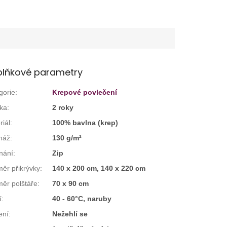
lňkové parametry
gorie
:
Krepové povlečení
ka
:
2 roky
riál
:
100% bavlna (krep)
máž
:
130 g/m²
nání
:
Zip
ěr přikrývky
:
140 x 200 cm, 140 x 220 cm
ěr polštáře
:
70 x 90 cm
í
:
40 - 60°C, naruby
ení
:
Nežehlí se