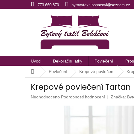
Přejít
773 660 870
bytovytextilbohacovi@seznam.cz
na
obsah
Úvod
Dekorační látky
Povlečení
Pros
Domů
Povlečení
Krepové povlečení
Kre
Krepové povlečení Tartan
Průměrné
Neohodnoceno
Podrobnosti hodnocení
Značka:
Byt
hodnocení
produktu
je
0,0
z
5