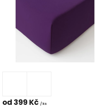
hvězdiček.
od
399 Kč
/ ks