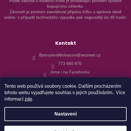
Podle zákona o evidenci tržeb je prodávající povinen vystavit
kupujícímu účtenku.
Zároveň je povinen zaevidovat přijatou tržbu u správce daně
online; v případě technického výpadku pak nejpozději do 48 hodin.
Kontakt
Bytovytextilbohacovi@seznam.cz
773 660 870
Jsme i na Facebooku
Tento web používá soubory cookie. Dalším procházením
tohoto webu vyjadřujete souhlas s jejich používáním.. Více
informací
zde
.
Vytvořil Shoptet
Nastavení
Copyright 2026
Bytový textil Boháčovi
. Všechna práva