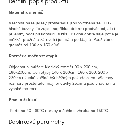
Detailní popis produktu
Materiál a gramáž
Všechna naše jersey prostěradla jsou vyrobena ze 100%
hladké bavlny. To zajistí například dobrou prodyšnost, ale i
příjemný pocit při kontaktu s kůží. Bavlna dobře saje pot a je
měkká, pružná a zároveň i jemná a poddajná. Používáme
gramáž od 130 do 150 g/m².
Rozměr a možnost atypů
Objednat si můžete klasický rozměr 90 x 200 cm,
180x200cm, ale i atypy 140 x 200cm, 160 x 200, 200 x
220cm už také začíná být běžným požadavkem. Všechny
rozměry prostěradel mají přídavky 25cm a jsou vhodná na
vysoké matrace.
Praní a žehlení
Perte na 40 - 60°C naruby a žehlete zhruba na 150°C.
Doplňkové parametry