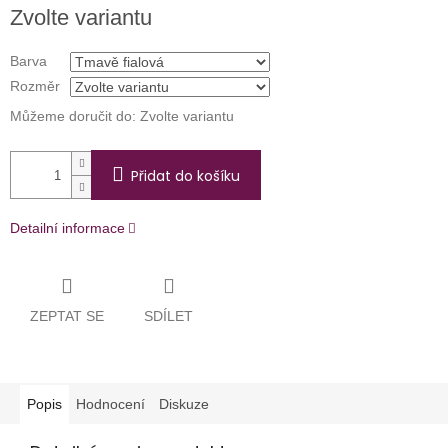
Měrná
Zvolte variantu
cena:
Barva
Rozměr
Můžeme doručit do:
Zvolte variantu
Přidat do košíku
Detailní informace
ZEPTAT SE
SDÍLET
Popis
Hodnocení
Diskuze