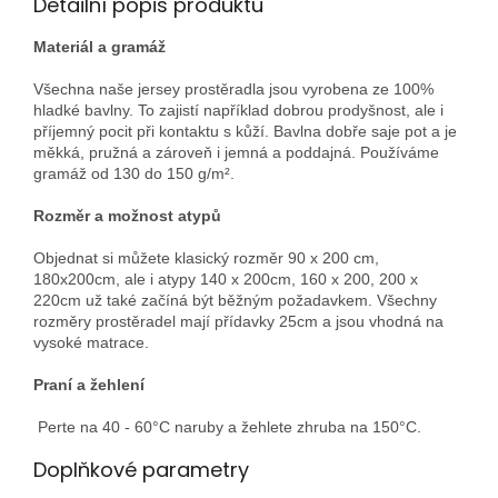
Detailní popis produktu
Materiál a gramáž
Všechna naše jersey prostěradla jsou vyrobena ze 100%
hladké bavlny. To zajistí například dobrou prodyšnost, ale i
příjemný pocit při kontaktu s kůží. Bavlna dobře saje pot a je
měkká, pružná a zároveň i jemná a poddajná. Používáme
gramáž od 130 do 150 g/m².
Rozměr a možnost atypů
Objednat si můžete klasický rozměr 90 x 200 cm,
180x200cm, ale i atypy 140 x 200cm, 160 x 200, 200 x
220cm už také začíná být běžným požadavkem. Všechny
rozměry prostěradel mají přídavky 25cm a jsou vhodná na
vysoké matrace.
Praní a žehlení
Perte na 40 - 60°C naruby a žehlete zhruba na 150°C.
Doplňkové parametry