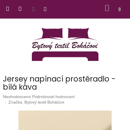
Přejít
NÁKUP
na
obsah
KOŠÍK
Jersey napínací prostěradlo -
bílá káva
Průměrné
Neohodnoceno
Podrobnosti hodnocení
hodnocení
Značka:
Bytový textil Boháčovi
produktu
je
0,0
z
5