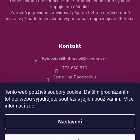
Podle zákona o evidenci tržeb je prodávající povinen vystavit
kupujícímu účtenku.
Zároveň je povinen zaevidovat přijatou tržbu u správce daně
online; v případě technického výpadku pak nejpozději do 48 hodin.
Kontakt
Bytovytextilbohacovi@seznam.cz
773 660 870
Jsme i na Facebooku
Tento web používá soubory cookie. Dalším procházením
tohoto webu vyjadřujete souhlas s jejich používáním.. Více
informací
zde
.
Vytvořil Shoptet
Nastavení
Copyright 2026
Bytový textil Boháčovi
. Všechna práva