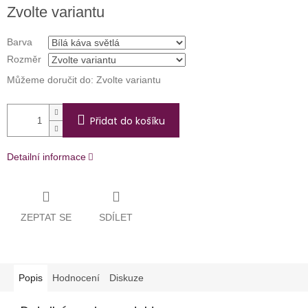
Měrná
Zvolte variantu
cena:
Barva
Rozměr
Můžeme doručit do:
Zvolte variantu
Přidat do košíku
Detailní informace
ZEPTAT SE
SDÍLET
Popis
Hodnocení
Diskuze