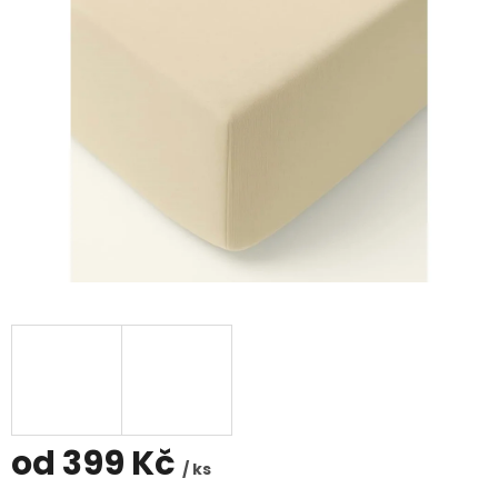
hvězdiček.
od
399 Kč
/ ks