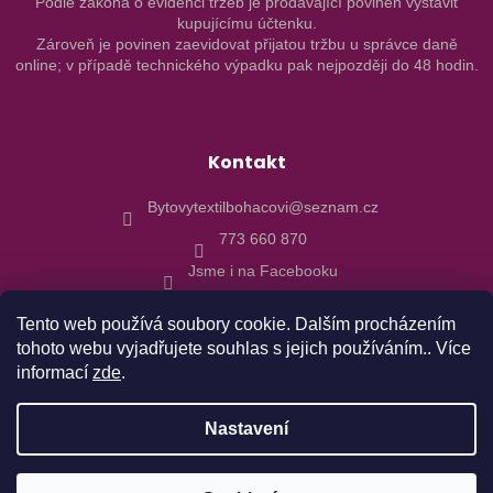
Podle zákona o evidenci tržeb je prodávající povinen vystavit
kupujícímu účtenku.
Zároveň je povinen zaevidovat přijatou tržbu u správce daně
online; v případě technického výpadku pak nejpozději do 48 hodin.
Kontakt
Bytovytextilbohacovi@seznam.cz
773 660 870
Jsme i na Facebooku
Tento web používá soubory cookie. Dalším procházením
tohoto webu vyjadřujete souhlas s jejich používáním.. Více
informací
zde
.
Vytvořil Shoptet
Nastavení
Copyright 2026
Bytový textil Boháčovi
. Všechna práva