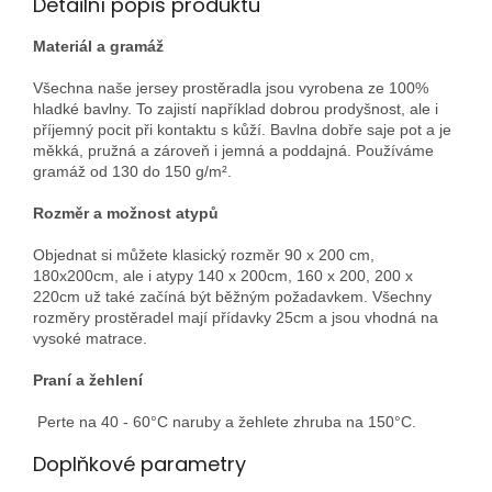
Detailní popis produktu
Materiál a gramáž
Všechna naše jersey prostěradla jsou vyrobena ze 100%
hladké bavlny. To zajistí například dobrou prodyšnost, ale i
příjemný pocit při kontaktu s kůží. Bavlna dobře saje pot a je
měkká, pružná a zároveň i jemná a poddajná. Používáme
gramáž od 130 do 150 g/m².
Rozměr a možnost atypů
Objednat si můžete klasický rozměr 90 x 200 cm,
180x200cm, ale i atypy 140 x 200cm, 160 x 200, 200 x
220cm už také začíná být běžným požadavkem. Všechny
rozměry prostěradel mají přídavky 25cm a jsou vhodná na
vysoké matrace.
Praní a žehlení
Perte na 40 - 60°C naruby a žehlete zhruba na 150°C.
Doplňkové parametry