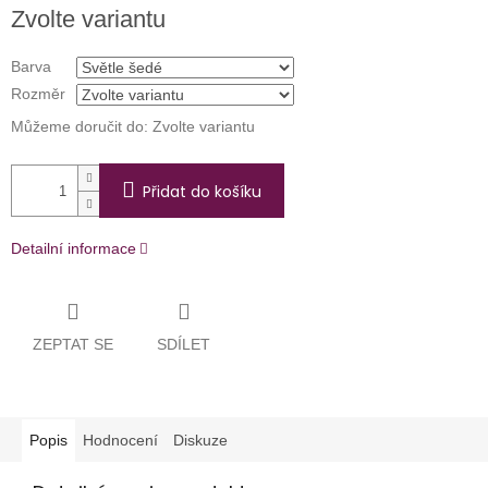
Měrná
Zvolte variantu
cena:
Barva
Rozměr
Můžeme doručit do:
Zvolte variantu
Přidat do košíku
Detailní informace
ZEPTAT SE
SDÍLET
Popis
Hodnocení
Diskuze