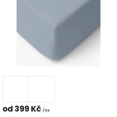
hvězdiček.
od
399 Kč
/ ks