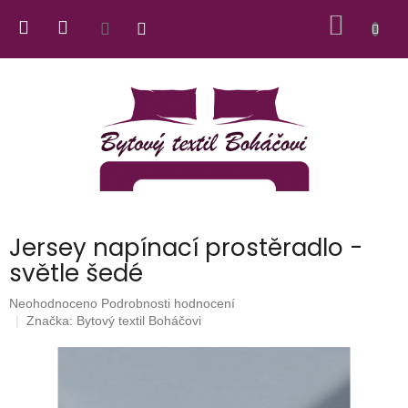
Přejít
NÁKUP
na
obsah
KOŠÍK
Jersey napínací prostěradlo -
světle šedé
Průměrné
Neohodnoceno
Podrobnosti hodnocení
hodnocení
Značka:
Bytový textil Boháčovi
produktu
je
0,0
z
5