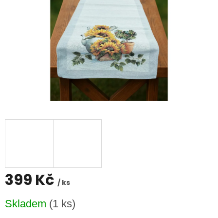
399 Kč
/ ks
Měrná
Skladem
(1 ks)
cena: