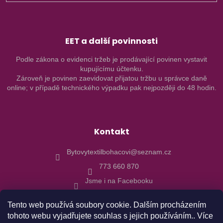
EET a další povinnosti
Podle zákona o evidenci tržeb je prodávající povinen vystavit
kupujícímu účtenku.
Zároveň je povinen zaevidovat přijatou tržbu u správce daně
online; v případě technického výpadku pak nejpozději do 48 hodin.
Kontakt
Bytovytextilbohacovi@seznam.cz
773 660 870
Jsme i na Facebooku
Tento web používá soubory cookie. Dalším procházením
tohoto webu vyjadřujete souhlas s jejich používáním.. Více