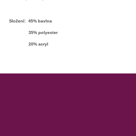
Složení: 45% bavlna
35% polyester
20% acryl
Z
á
p
a
t
í