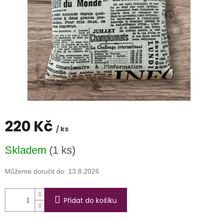
220 Kč
/ ks
Měrná
Skladem
(1 ks)
cena:
Můžeme doručit do:
13.8.2026
Přidat do košíku