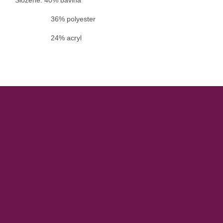
36% polyester
24% acryl
Z
á
p
a
t
í