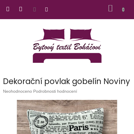
Přejít
NÁKUP
na
obsah
KOŠÍK
Dekorační povlak gobelín Noviny
Průměrné
Neohodnoceno
Podrobnosti hodnocení
hodnocení
produktu
je
0,0
z
5
hvězdiček.