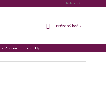
Přihlášení
NÁKUPNÍ
Prázdný košík
KOŠÍK
 a běhouny
Kontakty