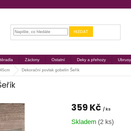
HLEDAT
těradla
Záclony
Ostatní
Deky a přehozy
Ubrusy
x45cm
Dekorační povlak gobelín Šeřík
eřík
359 Kč
/ ks
Měrná
Skladem
(2 ks)
cena: