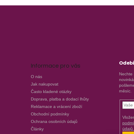
Z
á
p
a
t
í
Odebí
Informace pro vás
Nechte 
O nás
novinká
Jak nakupovat
pošleme
měsíc.
Často kladené otázky
Doprava, platba a dodací lhůty
Reklamace a vrácení zboží
Obchodní podmínky
Vlože
Ochrana osobních údajů
podmí
údajů
Články