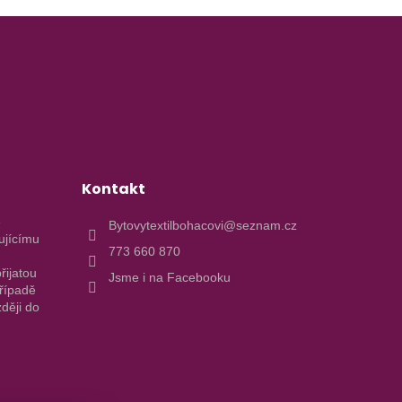
Kontakt
e
Bytovytextilbohacovi@seznam.cz
ujícímu
773 660 870
řijatou
Jsme i na Facebooku
případě
ději do