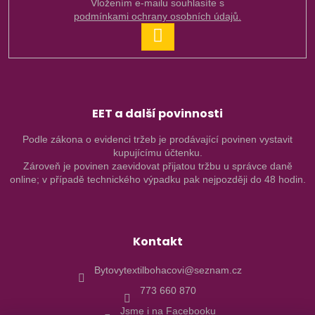
Vložením e-mailu souhlasíte s
podmínkami ochrany osobních údajů.
PŘIHLÁSIT
SE
EET a další povinnosti
Podle zákona o evidenci tržeb je prodávající povinen vystavit
kupujícímu účtenku.
Zároveň je povinen zaevidovat přijatou tržbu u správce daně
online; v případě technického výpadku pak nejpozději do 48 hodin.
Kontakt
Bytovytextilbohacovi@seznam.cz
773 660 870
Jsme i na Facebooku