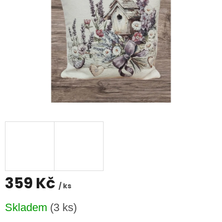
359 Kč
/ ks
Měrná
Skladem
(3 ks)
cena: