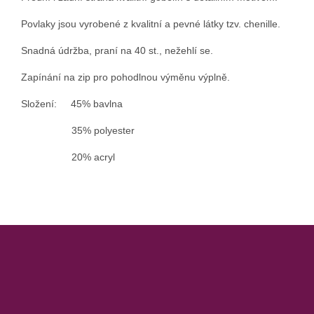
Povlaky jsou vyrobené z kvalitní a pevné látky tzv. chenille.
Snadná údržba, praní na 40 st., nežehlí se.
Zapínání na zip pro pohodlnou výměnu výplně.
Složení: 45% bavlna
35% polyester
20% acryl
Z
á
p
a
t
í