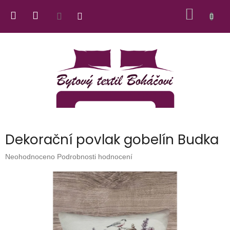
Přejít
NÁKUP
na
obsah
KOŠÍK
Dekorační povlak gobelín Budka
Průměrné
Neohodnoceno
Podrobnosti hodnocení
hodnocení
produktu
je
0,0
z
5
hvězdiček.