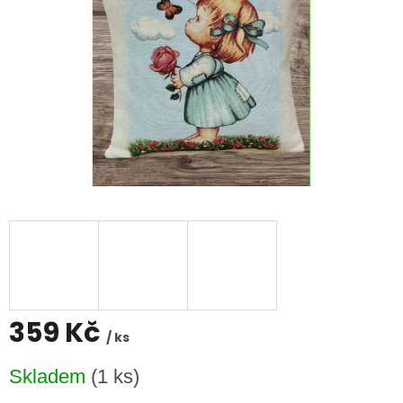
359 Kč
/ ks
Měrná
Skladem
(1 ks)
cena: