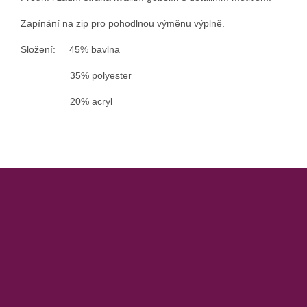
Zapínání na zip pro pohodlnou výměnu výplně.
Složení: 45% bavlna
35% polyester
20% acryl
Z
á
p
a
t
í