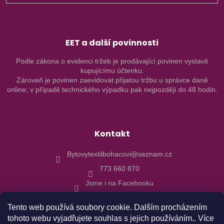
EET a další povinnosti
Podle zákona o evidenci tržeb je prodávající povinen vystavit
kupujícímu účtenku.
Zároveň je povinen zaevidovat přijatou tržbu u správce daně
online; v případě technického výpadku pak nejpozději do 48 hodin.
Kontakt
Bytovytextilbohacovi@seznam.cz
773 660 870
Jsme i na Facebooku
Tento web používá soubory cookie. Dalším procházením
tohoto webu vyjadřujete souhlas s jejich používáním.. Více