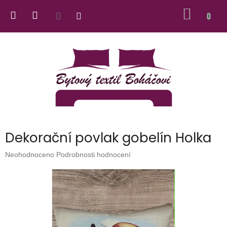
Přejít
NÁKUP
na
obsah
KOŠÍK
Dekorační povlak gobelín Holka
Průměrné
Neohodnoceno
Podrobnosti hodnocení
hodnocení
produktu
je
0,0
z
5
hvězdiček.