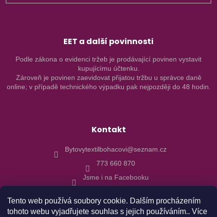
EET a další povinnosti
Podle zákona o evidenci tržeb je prodávající povinen vystavit
kupujícímu účtenku.
Zároveň je povinen zaevidovat přijatou tržbu u správce daně
online; v případě technického výpadku pak nejpozději do 48 hodin.
Kontakt
Bytovytextilbohacovi@seznam.cz
773 660 870
Jsme i na Facebooku
Tento web používá soubory cookie. Dalším procházením
tohoto webu vyjadřujete souhlas s jejich používáním.. Více