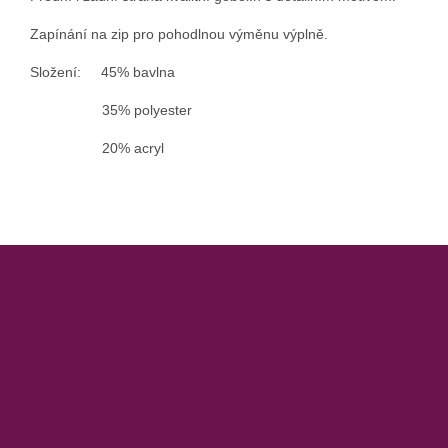
Zapínání na zip pro pohodlnou výměnu výplně.
Složení: 45% bavlna
35% polyester
20% acryl
Z
á
p
a
t
í