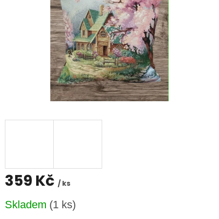
359 Kč
/ ks
Měrná
Skladem
(1 ks)
cena: