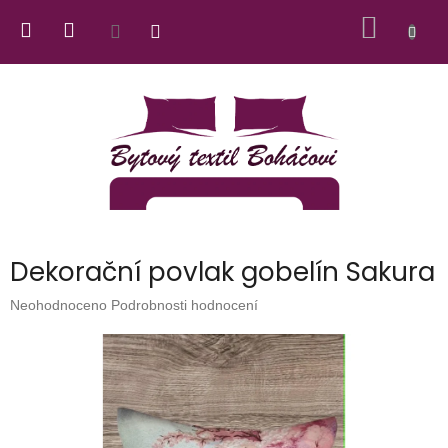
Přejít
NÁKUP
na
obsah
KOŠÍK
Dekorační povlak gobelín Sakura
Průměrné
Neohodnoceno
Podrobnosti hodnocení
hodnocení
produktu
je
0,0
z
5
hvězdiček.