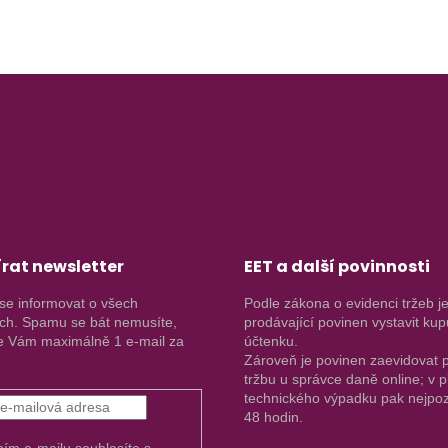
rat newsletter
EET a další povinnosti
se informovat o všech
Podle zákona o evidenci tržeb j
ch. Spamu se bát nemusíte,
prodávající povinen vystavit kup
 Vám maximálně 1 e-mail za
účtenku.
Zároveň je povinen zaevidovat p
tržbu u správce daně online; v 
technického výpadku pak nejpoz
48 hodin.