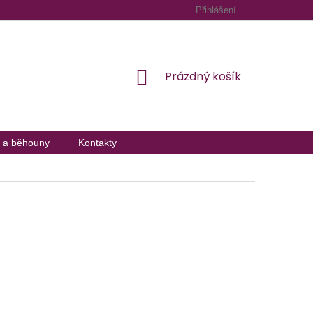
Přihlášení
NÁKUPNÍ
Prázdný košík
KOŠÍK
 a běhouny
Kontakty