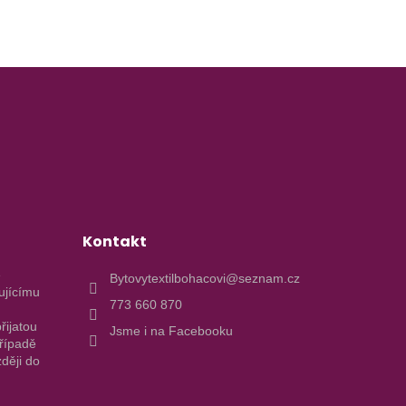
Kontakt
e
Bytovytextilbohacovi@seznam.cz
ujícímu
773 660 870
řijatou
Jsme i na Facebooku
případě
ději do