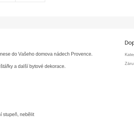
Dop
 vnese do Vašeho domova nádech Provence.
Kate
Záru
štářky a další bytové dekorace.
í stupeň, nebělit