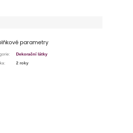
lňkové parametry
gorie
:
Dekorační látky
ka
:
2 roky