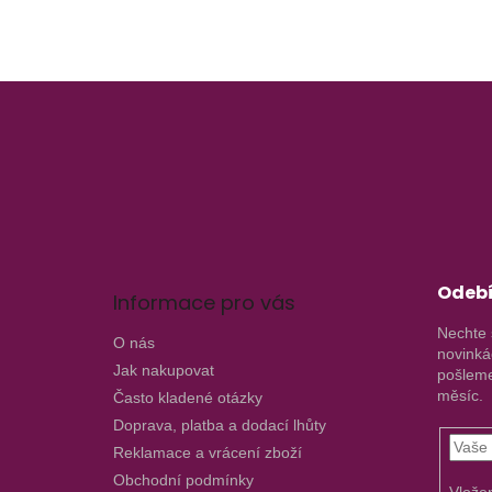
Z
á
p
a
t
í
Odebí
Informace pro vás
Nechte 
O nás
novinká
Jak nakupovat
pošleme
měsíc.
Často kladené otázky
Doprava, platba a dodací lhůty
Reklamace a vrácení zboží
Obchodní podmínky