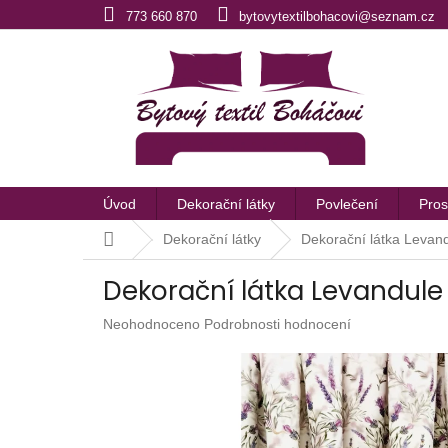
Přejít
773 660 870
bytovytextilbohacovi@seznam.cz
na
obsah
Úvod
Dekorační látky
Povlečení
Pros
Domů
Dekorační látky
Dekorační látka Levan
Dekorační látka Levandule
Průměrné
Neohodnoceno
Podrobnosti hodnocení
hodnocení
produktu
je
0,0
z
5