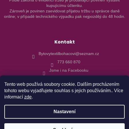
Podle zákona o evidenci tržeb je prodávající povinen vystavit
kupujícímu účtenku.
Zároveň je povinen zaevidovat přijatou tržbu u správce daně
online; v případě technického výpadku pak nejpozději do 48 hodin.
Kontakt
Bytovytextilbohacovi@seznam.cz
773 660 870
Jsme i na Facebooku
Tento web používá soubory cookie. Dalším procházením
tohoto webu vyjadřujete souhlas s jejich používáním.. Více
informací
zde
.
Vytvořil Shoptet
Nastavení
Copyright 2026
Bytový textil Boháčovi
. Všechna práva
Objednávky realizované od 10.8. budu expedovány 17.8.2026 z