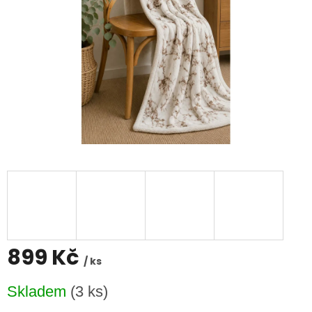
899 Kč
/ ks
Měrná
Skladem
(3 ks)
cena: