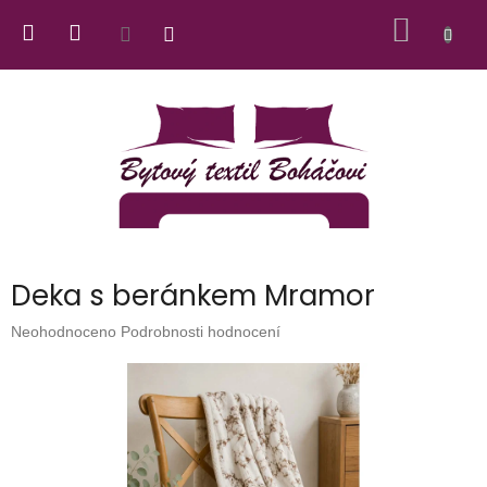
Přejít
NÁKUP
na
obsah
KOŠÍK
Deka s beránkem Mramor
Průměrné
Neohodnoceno
Podrobnosti hodnocení
hodnocení
produktu
je
0,0
z
5
hvězdiček.