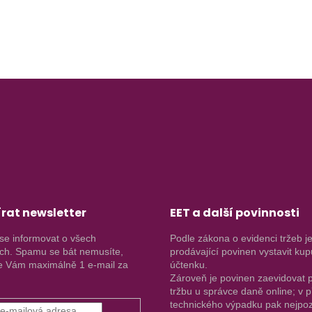
rat newsletter
EET a další povinnosti
se informovat o všech
Podle zákona o evidenci tržeb j
ch. Spamu se bát nemusíte,
prodávající povinen vystavit kup
 Vám maximálně 1 e-mail za
účtenku.
Zároveň je povinen zaevidovat p
tržbu u správce daně online; v 
technického výpadku pak nejpoz