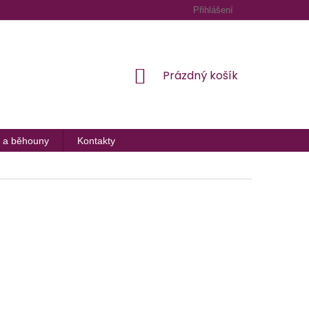
Přihlášení
NÁKUPNÍ
Prázdný košík
KOŠÍK
 a běhouny
Kontakty