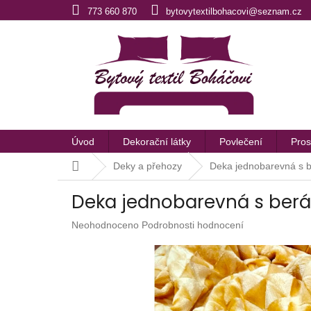
Přejít
773 660 870
bytovytextilbohacovi@seznam.cz
na
obsah
Úvod
Dekorační látky
Povlečení
Pros
Domů
Deky a přehozy
Deka jednobarevná s 
Deka jednobarevná s ber
Průměrné
Neohodnoceno
Podrobnosti hodnocení
hodnocení
produktu
je
0,0
z
5