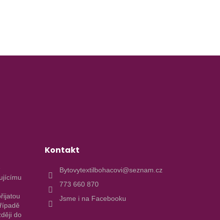
Kontakt
e
Bytovytextilbohacovi@seznam.cz
ujícímu
773 660 870
řijatou
Jsme i na Facebooku
případě
ději do