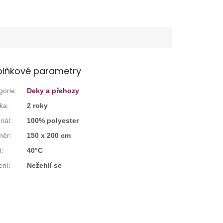
lňkové parametry
gorie
:
Deky a přehozy
ka
:
2 roky
riál
:
100% polyester
měr
:
150 x 200 cm
í
:
40°C
ení
:
Nežehlí se