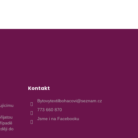
Kontakt
e
Bytovytextilbohacovi@seznam.cz
ujícímu
773 660 870
řijatou
Jsme i na Facebooku
případě
ději do