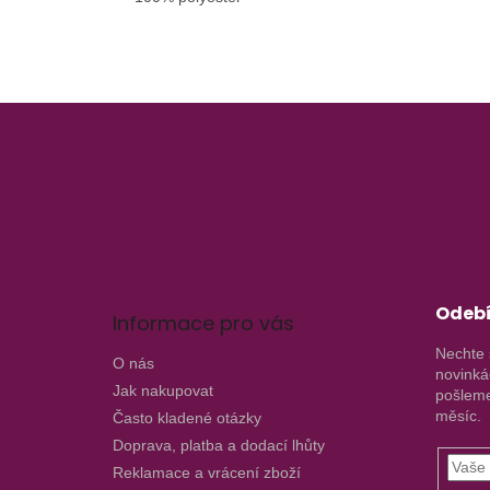
Z
á
p
a
t
í
Odebí
Informace pro vás
Nechte 
O nás
novinká
Jak nakupovat
pošleme
měsíc.
Často kladené otázky
Doprava, platba a dodací lhůty
Reklamace a vrácení zboží