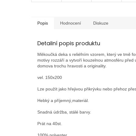
Popis
Hodnocení
Diskuze
Detailní popis produktu
Měkoučká deka s reliéfním vzorem, který ve tmě fo
motivy rozzáří a vytvoří kouzelnou atmosféru před u
domova trochu hravosti a originality.
vel. 150x200
Lze použít jako hřejivou přikrývku nebo přehoz přes
Hebký a příjemný,materiál.
Snadná údržba, stálé barvy.
Prát na 40st.
100% polyester