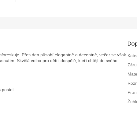
Dop
sforeskuje. Přes den působí elegantně a decentně, večer se však
Kate
snutím. Skvělá volba pro děti i dospělé, kteří chtějí do svého
Záru
Mate
Roz
 postel.
Pran
Žehl