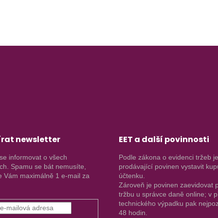
rat newsletter
EET a další povinnosti
se informovat o všech
Podle zákona o evidenci tržeb j
ch. Spamu se bát nemusíte,
prodávající povinen vystavit kup
 Vám maximálně 1 e-mail za
účtenku.
Zároveň je povinen zaevidovat p
tržbu u správce daně online; v 
technického výpadku pak nejpoz
48 hodin.