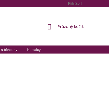
Přihlášení
NÁKUPNÍ
Prázdný košík
KOŠÍK
 a běhouny
Kontakty