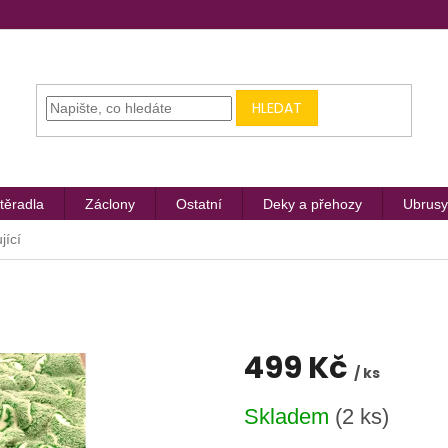
HLEDAT
těradla
Záclony
Ostatní
Deky a přehozy
Ubrusy
jící
499 Kč
/ ks
Měrná
Skladem
(2 ks)
cena: