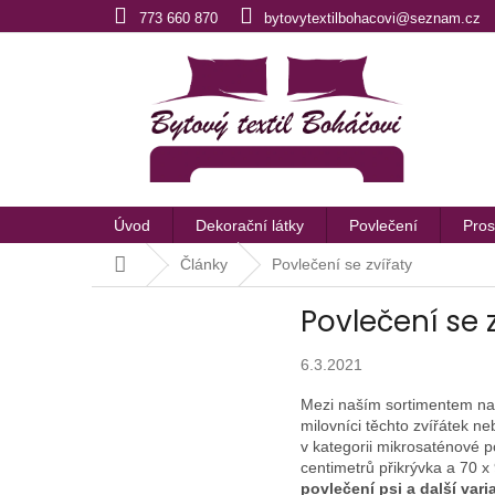
Přejít
773 660 870
bytovytextilbohacovi@seznam.cz
na
obsah
Úvod
Dekorační látky
Povlečení
Pros
Domů
Články
Povlečení se zvířaty
Povlečení se 
6.3.2021
Mezi naším sortimentem na
milovníci těchto zvířátek ne
v kategorii mikrosaténové 
centimetrů přikrývka a 70 x
povlečení psi a další vari