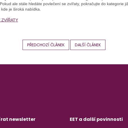
 Pokud ale stále hledáte povlečení se zvířaty, pokračujte do kategorie j
kde je široká nabídka.
 ZVÍŘATY
PŘEDCHOZÍ ČLÁNEK
DALŠÍ ČLÁNEK
rat newsletter
EET a další povinnosti