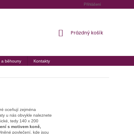
Přihlášení
NÁKUPNÍ
Prázdný košík
KOŠÍK
 a běhouny
Kontakty
eré oceňují zejména
řaty u nás obvykle naleznete
ické, tedy 140 x 200
ení s motivem koně,
lněné povlečení, kde jsou