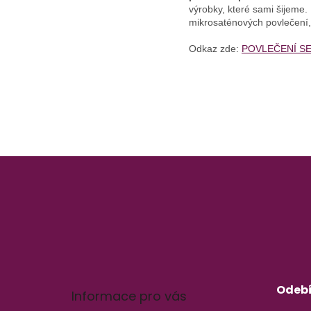
výrobky, které sami šijeme.
mikrosaténových povlečení, 
Odkaz zde:
POVLEČENÍ SE
Z
á
p
a
t
í
Odebí
Informace pro vás