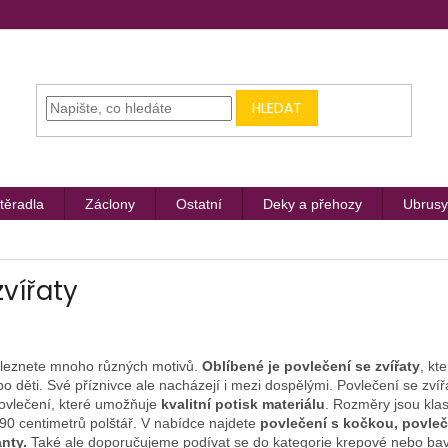
HLEDAT
těradla
Záclony
Ostatní
Deky a přehozy
Ubrusy
zvířaty
leznete mnoho různých motivů.
Oblíbené je povlečení se zvířaty
, kt
bo děti. Své příznivce ale nacházejí i mezi dospělými. Povlečení se zví
povlečení, které umožňuje
kvalitní potisk materiálu
. Rozměry jsou klas
 90 centimetrů polštář. V nabídce najdete
povlečení s kočkou, povleč
anty.
Také ale doporučujeme podívat se do kategorie krepové nebo bav