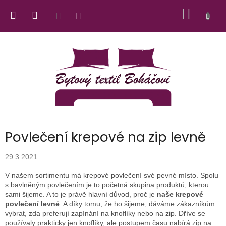
Přejít
NÁKUP
na
obsah
KOŠÍK
Povlečení krepové na zip levně
29.3.2021
V našem sortimentu má krepové povlečení své pevné místo. Spolu
s bavlněným povlečením je to početná skupina produktů, kterou
sami šijeme. A to je právě hlavní důvod, proč je
naše krepové
povlečení levné
. A díky tomu, že ho šijeme, dáváme zákazníkům
vybrat, zda preferují zapínání na knoflíky nebo na zip. Dříve se
používaly prakticky jen knoflíky, ale postupem času nabírá zip na