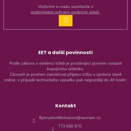
Vložením e-mailu souhlasíte s
podmínkami ochrany osobních údajů.
PŘIHLÁSIT
SE
EET a další povinnosti
Podle zákona o evidenci tržeb je prodávající povinen vystavit
kupujícímu účtenku.
Zároveň je povinen zaevidovat přijatou tržbu u správce daně
online; v případě technického výpadku pak nejpozději do 48 hodin.
Kontakt
Bytovytextilbohacovi@seznam.cz
773 660 870