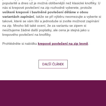
popularitě a dnes už je možná oblíbenější než klasické knoflíky. U
nás si krepové povlečení na zip rozhodně vyberete, protože
veškeré krepové i bavlněné povlečení děláme v obou
variantách zapínání
, takže se při výběru neomezujte a vyberte si
takové, které se vám líbí a jednoduše si zvolte možnost zapínání
na zip. Mnoho lidí také ocení, že za variantu se zipem si
neúčtujeme žádné další poplatky, ale cena je stejná jako u
krepového povlečení na knoflíky.
Prohlédněte si nabídku
krepové povlečení na zip levně
.
DALŠÍ ČLÁNEK
Z
á
p
a
t