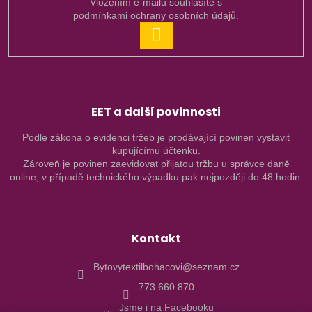
Vložením e-mailu souhlasíte s
podmínkami ochrany osobních údajů.
PŘIHLÁSIT
SE
EET a další povinnosti
Podle zákona o evidenci tržeb je prodávající povinen vystavit
kupujícímu účtenku.
Zároveň je povinen zaevidovat přijatou tržbu u správce daně
online; v případě technického výpadku pak nejpozději do 48 hodin.
Kontakt
Bytovytextilbohacovi@seznam.cz
773 660 870
Jsme i na Facebooku