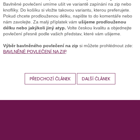
Bavlněné povlečení umíme ušít ve variantě zapínání na zip nebo
knoflíky. Do košíku si vložte takovou variantu, kterou preferujete.
Pokud chcete prodlouženou délku, napište to do komentáře nebo
nám zavolejte. Za malý příplatek vám
ušijeme prodlouženou
délku nebo jakýkoli jiný atyp.
Volte českou kvalitu a objednejte
povlečení přesně podle vašich představ, které vám ušijeme.
Výběr bavlněného povlečení na zip
si můžete prohlédnout zde:
BAVLNĚNÉ POVLEČENÍ NA ZIP
.
PŘEDCHOZÍ ČLÁNEK
DALŠÍ ČLÁNEK
Z
á
p
a
t
í