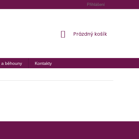
Přihlášení
NÁKUPNÍ
Prázdný košík
KOŠÍK
 a běhouny
Kontakty