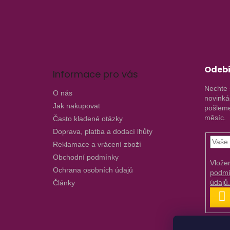
a
t
í
Odebí
Informace pro vás
Nechte 
O nás
novinká
Jak nakupovat
pošleme
měsíc.
Často kladené otázky
Doprava, platba a dodací lhůty
Reklamace a vrácení zboží
Obchodní podmínky
Vlože
Ochrana osobních údajů
podmí
údajů
Články
P
S