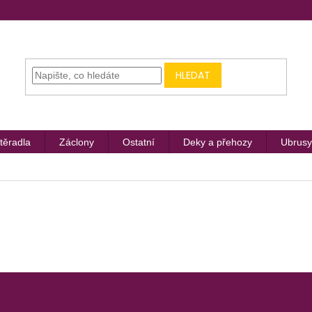
HLEDAT
těradla
Záclony
Ostatní
Deky a přehozy
Ubrusy