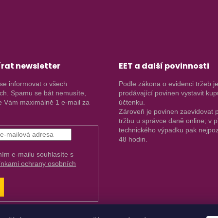
rat newsletter
EET a další povinnosti
se informovat o všech
Podle zákona o evidenci tržeb j
ch. Spamu se bát nemusíte,
prodávající povinen vystavit kup
 Vám maximálně 1 e-mail za
účtenku.
Zároveň je povinen zaevidovat p
tržbu u správce daně online; v 
technického výpadku pak nejpoz
48 hodin.
ním e-mailu souhlasíte s
nkami ochrany osobních
.
ŘIHLÁSIT
E