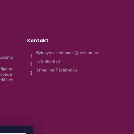
Kontakt
e
Bytovytextilbohacovi@seznam.cz
ujícímu
773 660 870
řijatou
Jsme i na Facebooku
případě
ději do