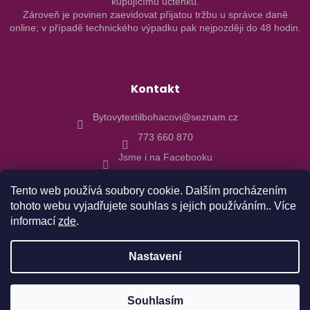
kupujícímu účtenku.
Zároveň je povinen zaevidovat přijatou tržbu u správce daně
online; v případě technického výpadku pak nejpozději do 48 hodin.
Kontakt
Bytovytextilbohacovi@seznam.cz
773 660 870
Jsme i na Facebooku
Tento web používá soubory cookie. Dalším procházením
tohoto webu vyjadřujete souhlas s jejich používáním.. Více
informací
zde
.
Vytvořil Shoptet
Nastavení
Copyright 2026
Bytový textil Boháčovi
. Všechna práva
Objednávky realizované od 10.8. budu expedovány 17.8.2026 z
Souhlasím
vyhrazena.