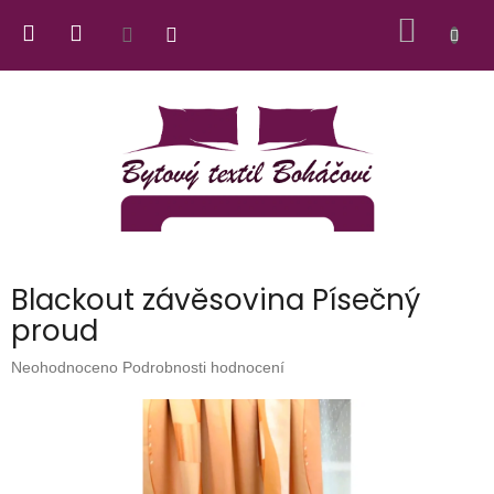
Přejít
NÁKUP
na
obsah
KOŠÍK
Blackout závěsovina Písečný
proud
Průměrné
Neohodnoceno
Podrobnosti hodnocení
hodnocení
produktu
je
0,0
z
5