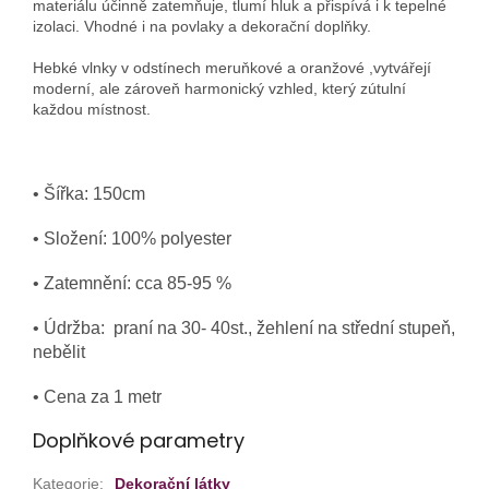
materiálu účinně zatemňuje, tlumí hluk a přispívá i k tepelné
izolaci. Vhodné i na povlaky a dekorační doplňky.
Hebké vlnky v odstínech meruňkové a oranžové ,vytvářejí
moderní, ale zároveň harmonický vzhled, který zútulní
každou místnost.
• Šířka: 150cm
• Složení: 100% polyester
• Zatemnění: cca 85-95 %
• Údržba: praní na 30- 40st., žehlení na střední stupeň,
nebělit
• Cena za 1 metr
Doplňkové parametry
Kategorie
:
Dekorační látky