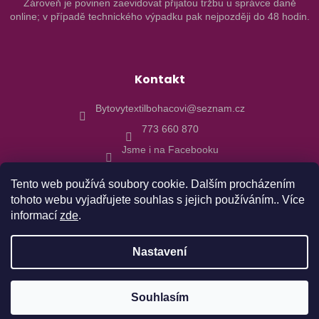
Zároveň je povinen zaevidovat přijatou tržbu u správce daně
online; v případě technického výpadku pak nejpozději do 48 hodin.
Kontakt
Bytovytextilbohacovi@seznam.cz
773 660 870
Jsme i na Facebooku
Tento web používá soubory cookie. Dalším procházením
tohoto webu vyjadřujete souhlas s jejich používáním.. Více
informací
zde
.
Vytvořil Shoptet
Nastavení
Copyright 2026
Bytový textil Boháčovi
. Všechna práva
Objednávky realizované od 10.8. budu expedovány 17.8.2026 z
Souhlasím
vyhrazena.
důvodu dovolené. Děkujeme za pochopení.