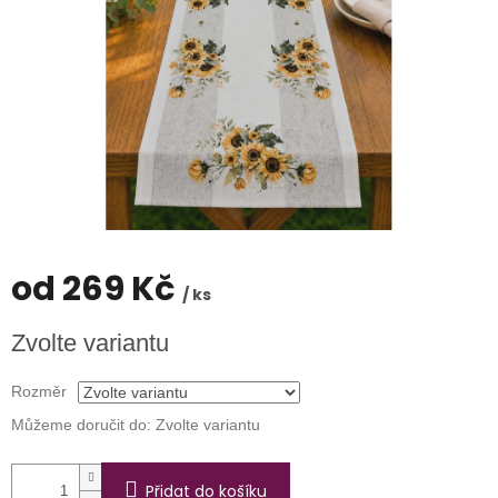
od
269 Kč
/ ks
Měrná
Zvolte variantu
cena:
Rozměr
Můžeme doručit do:
Zvolte variantu
Přidat do košíku