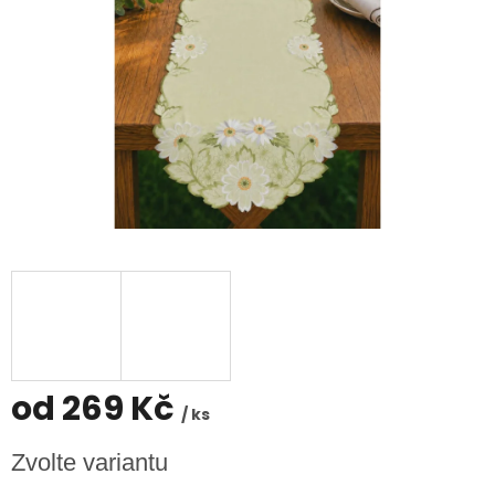
od
269 Kč
/ ks
Měrná
Zvolte variantu
cena: