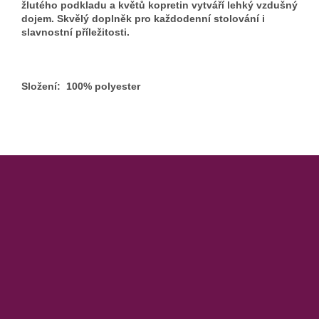
žlutého podkladu a květů kopretin vytváří lehký vzdušný
dojem. Skvělý doplněk pro každodenní stolování i
slavnostní příležitosti.
Složení: 100% polyester
Z
á
p
a
t
í