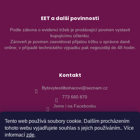
EET a další povinnosti
Podle zákona o evidenci tržeb je prodávající povinen vystavit
kupujícímu účtenku.
Zároveň je povinen zaevidovat přijatou tržbu u správce daně
online; v případě technického výpadku pak nejpozději do 48 hodin.
Kontakt
Bytovytextilbohacovi@seznam.cz
773 660 870
Jsme i na Facebooku
Tento web používá soubory cookie. Dalším procházením
tohoto webu vyjadřujete souhlas s jejich používáním.. Více
informací
zde
.