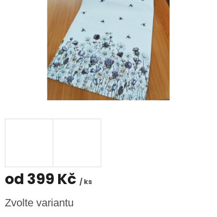
od
399 Kč
/ ks
Měrná
Zvolte variantu
cena: