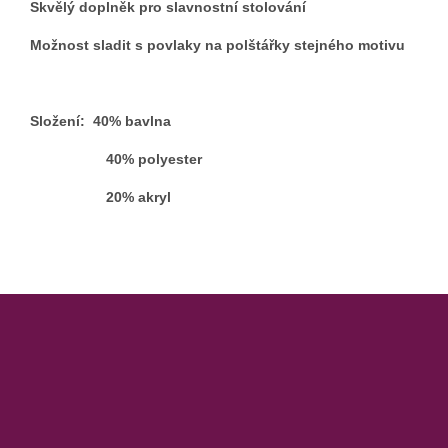
Skvělý doplněk pro slavnostní stolování
Možnost sladit s povlaky na polštářky stejného motivu
Složení: 40% bavlna
40% polyester
20% akryl
Z
á
p
a
t
í