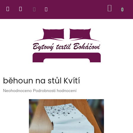
Přejít
NÁKUP
na
obsah
KOŠÍK
běhoun na stůl Kvítí
Průměrné
Neohodnoceno
Podrobnosti hodnocení
hodnocení
produktu
je
0,0
z
5
hvězdiček.