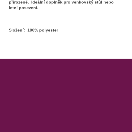
přirozeně. Ideální doplněk pro venkovský stůl nebo
letní posezení.
Složení: 100% polyester
Z
á
p
a
t
í