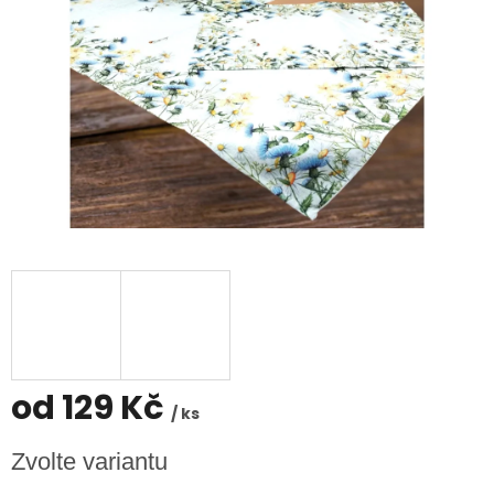
od
129 Kč
/ ks
Měrná
Zvolte variantu
cena: