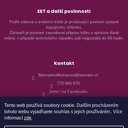
EET a další povinnosti
Podle zákona o evidenci tržeb je prodávající povinen vystavit
kupujícímu účtenku.
Zároveň je povinen zaevidovat přijatou tržbu u správce daně
online; v případě technického výpadku pak nejpozději do 48 hodin.
Kontakt
Bytovytextilbohacovi@seznam.cz
773 660 870
Jsme i na Facebooku
Tento web používá soubory cookie. Dalším procházením
tohoto webu vyjadřujete souhlas s jejich používáním.. Více
informací
zde
.