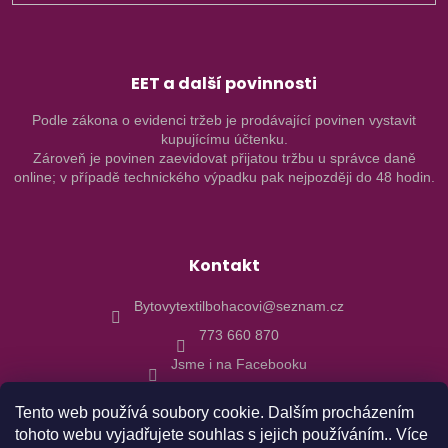
EET a další povinnosti
Podle zákona o evidenci tržeb je prodávající povinen vystavit
kupujícímu účtenku.
Zároveň je povinen zaevidovat přijatou tržbu u správce daně
online; v případě technického výpadku pak nejpozději do 48 hodin.
Kontakt
Bytovytextilbohacovi@seznam.cz
773 660 870
Jsme i na Facebooku
Tento web používá soubory cookie. Dalším procházením
tohoto webu vyjadřujete souhlas s jejich používáním.. Více