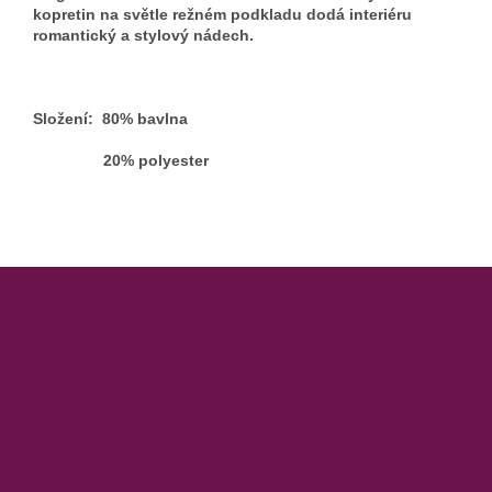
kopretin na světle režném podkladu dodá interiéru
romantický a stylový nádech.
Složení: 80% bavlna
20% polyester
Z
á
p
a
t
í