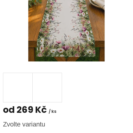
od
269 Kč
/ ks
Měrná
Zvolte variantu
cena: