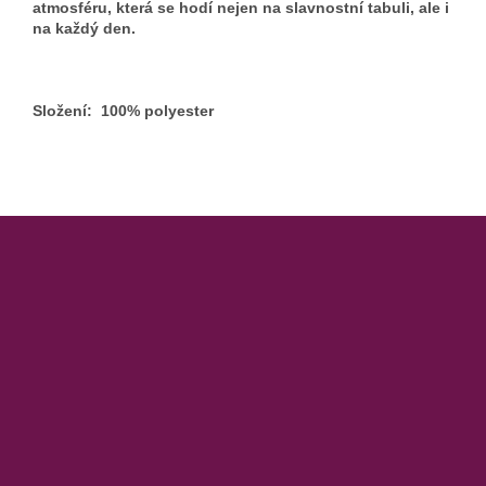
atmosféru, která se hodí nejen na slavnostní tabuli, ale i
na každý den.
Složení: 100% polyester
Z
á
p
a
t
í