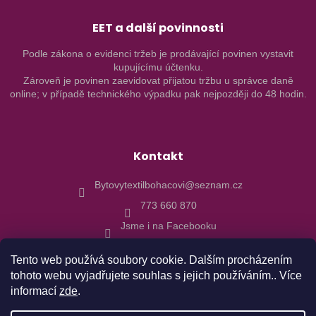
EET a další povinnosti
Podle zákona o evidenci tržeb je prodávající povinen vystavit
kupujícímu účtenku.
Zároveň je povinen zaevidovat přijatou tržbu u správce daně
online; v případě technického výpadku pak nejpozději do 48 hodin.
Kontakt
Bytovytextilbohacovi@seznam.cz
773 660 870
Jsme i na Facebooku
Tento web používá soubory cookie. Dalším procházením
tohoto webu vyjadřujete souhlas s jejich používáním.. Více
informací
zde
.