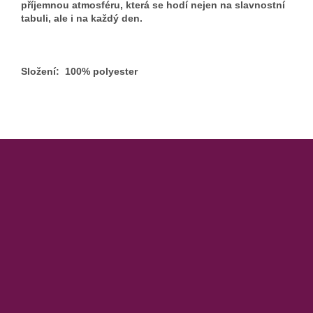
příjemnou atmosféru, která se hodí nejen na slavnostní
tabuli, ale i na každý den.
Složení: 100% polyester
Z
á
p
a
t
í