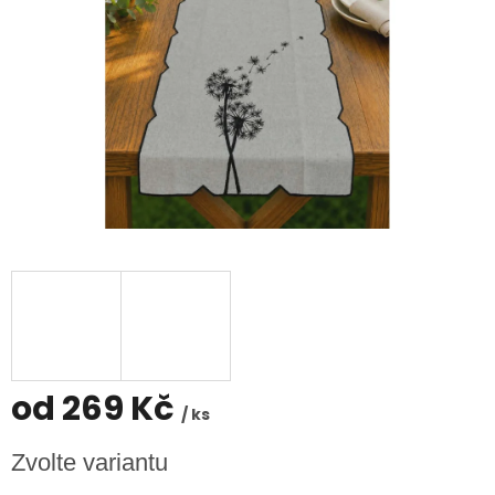
od
269 Kč
/ ks
Měrná
Zvolte variantu
cena: