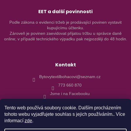
EET a další povinnosti
Podle zákona o evidenci tržeb je prodávající povinen vystavit
kupujícímu účtenku.
Zároveň je povinen zaevidovat přijatou tržbu u správce daně
online; v případě technického výpadku pak nejpozději do 48 hodin.
Kontakt
Bytovytextilbohacovi@seznam.cz
773 660 870
Jsme i na Facebooku
Tento web používá soubory cookie. Dalším procházením
tohoto webu vyjadřujete souhlas s jejich používáním.. Více
informací
zde
.