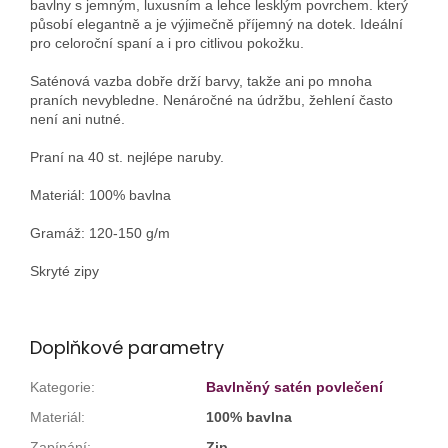
bavlny s jemným, luxusním a lehce lesklým povrchem. který
působí elegantně a je výjimečně příjemný na dotek. Ideální
pro celoroční spaní a i pro citlivou pokožku.
Saténová vazba dobře drží barvy, takže ani po mnoha
praních nevybledne. Nenáročné na údržbu, žehlení často
není ani nutné.
Praní na 40 st. nejlépe naruby.
Materiál: 100% bavlna
Gramáž: 120-150 g/m
Skryté zipy
Doplňkové parametry
Kategorie
:
Bavlněný satén povlečení
Materiál
:
100% bavlna
Zapínání
:
Zip