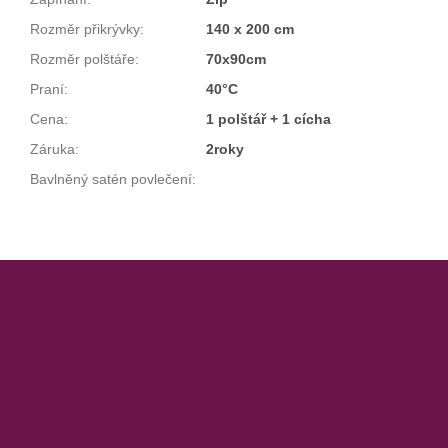
Rozměr přikrývky
:
140 x 200 cm
Rozměr polštáře
:
70x90cm
Praní
:
40°C
Cena
:
1 polštář + 1 cícha
Záruka
:
2roky
Bavlněný satén povlečení
:
Z
á
p
a
t
í