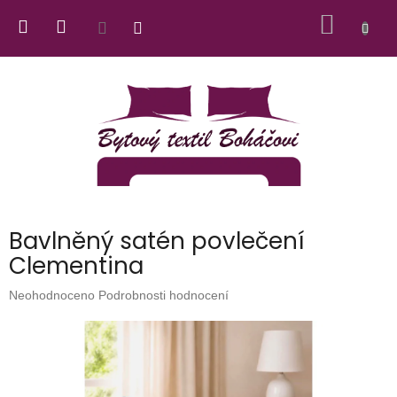
Přejít
NÁKUP
na
obsah
KOŠÍK
Bavlněný satén povlečení
Clementina
Průměrné
Neohodnoceno
Podrobnosti hodnocení
hodnocení
produktu
je
0,0
z
5