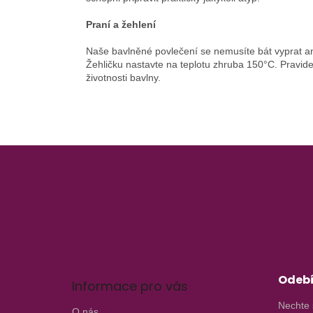
Praní a žehlení
Naše bavlněné povlečení se nemusíte bát vyprat ani
Žehličku nastavte na teplotu zhruba 150°C. Pravid
životnosti bavlny.
Z
á
p
a
t
í
Odebí
Informace pro vás
Nechte 
O nás