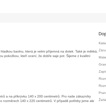
Dop
Kate
Záru
ladkou bavlnu, která je velmi příjemná na dotek. Také je měkká,
ivou pokožkou, kteří ocení, že dobře saje pot. Šijeme z kvalitní
Mate
Gra
Zapí
Rozm
Rozm
Pran
trů a na přikrývku 140 x 200 centimetrů. Pro naše zákazníky
Žehl
u o rozměrech 140 x 220 centimetrů. V případě potřeby jsme ale