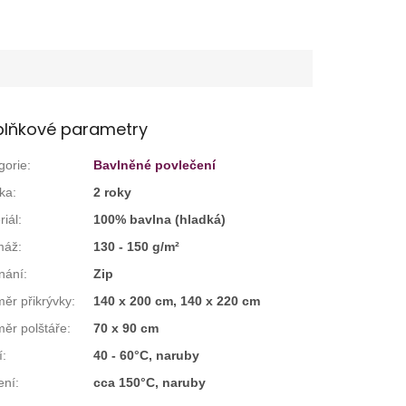
lňkové parametry
gorie
:
Bavlněné povlečení
ka
:
2 roky
riál
:
100% bavlna (hladká)
máž
:
130 - 150 g/m²
nání
:
Zip
ěr přikrývky
:
140 x 200 cm, 140 x 220 cm
ěr polštáře
:
70 x 90 cm
í
:
40 - 60°C, naruby
ení
:
cca 150°C, naruby