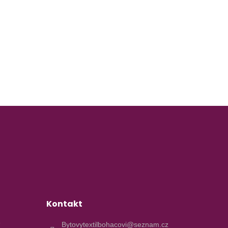
Kontakt
e
Bytovytextilbohacovi@seznam.cz