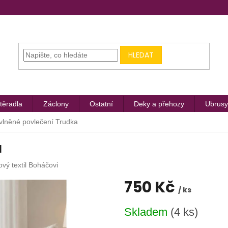
HLEDAT
těradla
Záclony
Ostatní
Deky a přehozy
Ubrusy
vlněné povlečení Trudka
a
ový textil Boháčovi
750 Kč
/ ks
Měrná
Skladem
(4 ks)
cena: