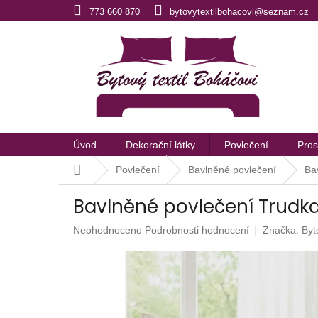
Přejít
773 660 870
bytovytextilbohacovi@seznam.cz
na
obsah
Úvod
Dekorační látky
Povlečení
Pros
Domů
Povlečení
Bavlněné povlečení
Ba
Bavlněné povlečení Trudk
Průměrné
Neohodnoceno
Podrobnosti hodnocení
Značka:
Byt
hodnocení
produktu
je
0,0
z
5