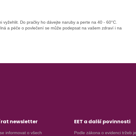
 vyžehlit. Do pračky ho dávejte naruby a perte na 40 - 60°C.
elná a péče o povlečení se může podepsat na vašem zdraví i na
rat newsletter
EET a další povinnosti
se informovat o všech
Podle zákona o evidenci tržeb j