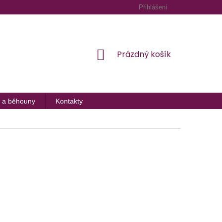
Přihlášení
NÁKUPNÍ
Prázdný košík
KOŠÍK
 a běhouny
Kontakty