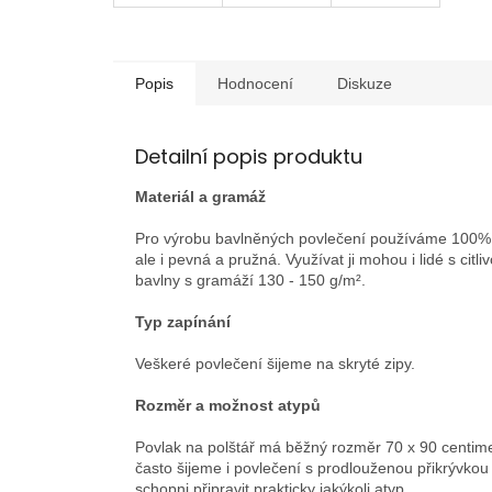
Popis
Hodnocení
Diskuze
Detailní popis produktu
Materiál a gramáž
Pro výrobu bavlněných povlečení používáme 100% h
ale i pevná a pružná. Využívat ji mohou i lidé s citl
bavlny s gramáží 130 - 150 g/m².
Typ zapínání
Veškeré povlečení šijeme na skryté zipy.
Rozměr a možnost atypů
Povlak na polštář má běžný rozměr 70 x 90 centime
často šijeme i povlečení s prodlouženou přikrývko
schopni připravit prakticky jakýkoli atyp.