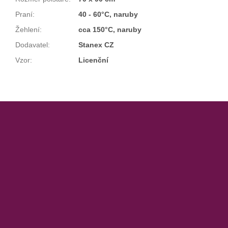
Praní
:
40 - 60°C, naruby
Žehlení
:
cca 150°C, naruby
Dodavatel
:
Stanex CZ
Vzor
:
Licenční
Z
á
p
a
t
í