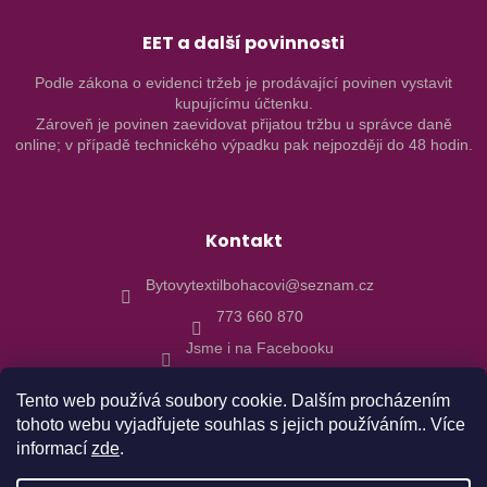
EET a další povinnosti
Podle zákona o evidenci tržeb je prodávající povinen vystavit
kupujícímu účtenku.
Zároveň je povinen zaevidovat přijatou tržbu u správce daně
online; v případě technického výpadku pak nejpozději do 48 hodin.
Kontakt
Bytovytextilbohacovi@seznam.cz
773 660 870
Jsme i na Facebooku
Tento web používá soubory cookie. Dalším procházením
tohoto webu vyjadřujete souhlas s jejich používáním.. Více
informací
zde
.