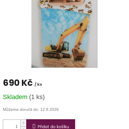
hvězdiček.
690 Kč
/ ks
Měrná
Skladem
(1 ks)
cena:
Můžeme doručit do:
12.8.2026
Přidat do košíku