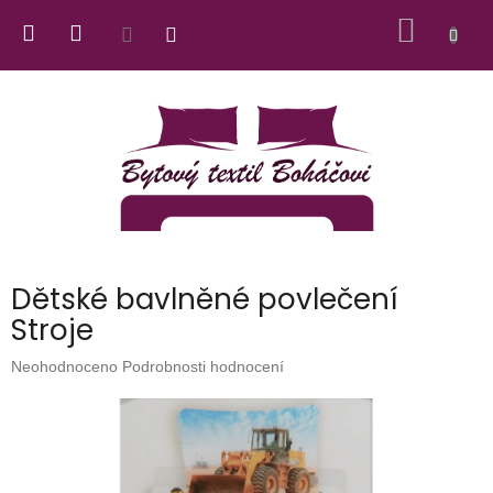
Přejít
NÁKUP
na
obsah
KOŠÍK
Dětské bavlněné povlečení
Stroje
Průměrné
Neohodnoceno
Podrobnosti hodnocení
hodnocení
produktu
je
0,0
z
5