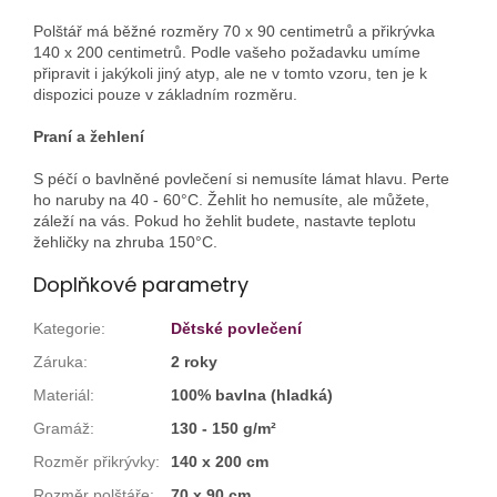
Polštář má běžné rozměry 70 x 90 centimetrů a přikrývka
140 x 200 centimetrů. Podle vašeho požadavku umíme
připravit i jakýkoli jiný atyp, ale ne v tomto vzoru, ten je k
dispozici pouze v základním rozměru.
Praní a žehlení
S péčí o bavlněné povlečení si nemusíte lámat hlavu. Perte
ho naruby na 40 - 60°C. Žehlit ho nemusíte, ale můžete,
záleží na vás. Pokud ho žehlit budete, nastavte teplotu
žehličky na zhruba 150°C.
Doplňkové parametry
Kategorie
:
Dětské povlečení
Záruka
:
2 roky
Materiál
:
100% bavlna (hladká)
Gramáž
:
130 - 150 g/m²
Rozměr přikrývky
:
140 x 200 cm
Rozměr polštáře
:
70 x 90 cm