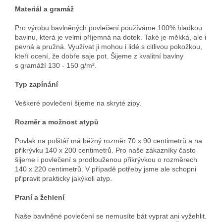
Materiál a gramáž
Pro výrobu bavlněných povlečení používáme 100% hladkou
bavlnu, která je velmi příjemná na dotek. Také je měkká, ale i
pevná a pružná. Využívat ji mohou i lidé s citlivou pokožkou,
kteří ocení, že dobře saje pot. Šijeme z kvalitní bavlny
s gramáží 130 - 150 g/m².
Typ zapínání
Veškeré povlečení šijeme na skryté zipy.
Rozměr a možnost atypů
Povlak na polštář má běžný rozměr 70 x 90 centimetrů a na
přikrývku 140 x 200 centimetrů. Pro naše zákazníky často
šijeme i povlečení s prodlouženou přikrývkou o rozměrech
140 x 220 centimetrů. V případě potřeby jsme ale schopni
připravit prakticky jakýkoli atyp.
Praní a žehlení
Naše bavlněné povlečení se nemusíte bát vyprat ani vyžehlit.