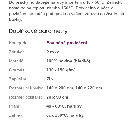
Do pračky ho dávejte naruby a perte na 40 - 60°C. Žehličku
nastavte na teplotu zhruba 150°C. Pravidelná a péče o
povlečení se může podepsat na vašem zdraví i na životnosti
bavlny.
Doplňkové parametry
Kategorie
:
Bavlněné povlečení
Záruka
:
2 roky
Materiál
:
100% bavlna (hladká)
Gramáž
:
130 - 150 g/m²
Zapínání
:
Zip
Rozměr přikrývky
:
140 x 200 cm, 140 x 220 cm
Rozměr polštáře
:
70 x 90 cm
Praní
:
40 - 60°C, naruby
Žehlení
:
cca 150°C, naruby