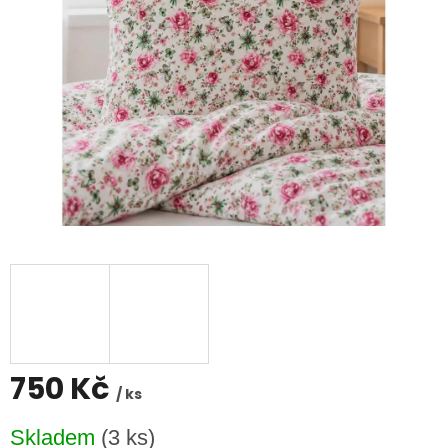
750 Kč
/ ks
Měrná
Skladem
(3 ks)
cena: