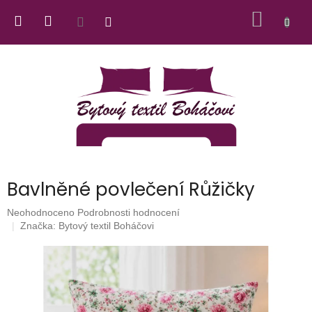
Přejít
NÁKUP
na
obsah
KOŠÍK
Bavlněné povlečení Růžičky
Průměrné
Neohodnoceno
Podrobnosti hodnocení
hodnocení
Značka:
Bytový textil Boháčovi
produktu
je
0,0
z
5
hvězdiček.