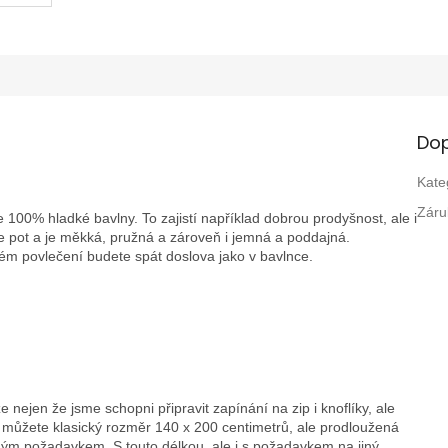
Dop
Kate
Záru
100% hladké bavlny. To zajistí například dobrou prodyšnost, ale i
je pot a je měkká, pružná a zároveň i jemná a poddajná.
m povlečení budete spát doslova jako v bavlnce.
 nejen že jsme schopni připravit zapínání na zip i knoflíky, ale
si můžete klasický rozměr 140 x 200 centimetrů, ale prodloužená
ným požadavkem. S touto délkou, ale i s požadavkem na jiný