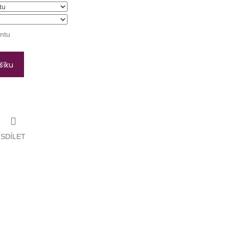
antu
šíku
SDÍLET