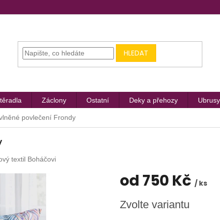
HLEDAT
těradla
Záclony
Ostatní
Deky a přehozy
Ubrusy
vlněné povlečení Frondy
y
ový textil Boháčovi
od
750 Kč
/ ks
Měrná
Zvolte variantu
cena: