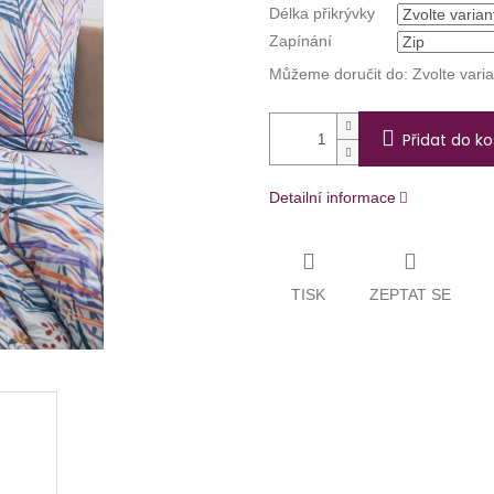
Délka přikrývky
Zapínání
Můžeme doručit do:
Zvolte vari
Přidat do ko
Detailní informace
TISK
ZEPTAT SE