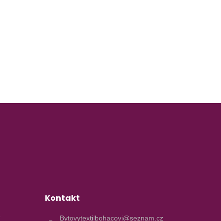
Kontakt
e
Bytovytextilbohacovi@seznam.cz