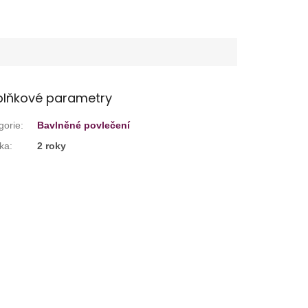
lňkové parametry
gorie
:
Bavlněné povlečení
ka
:
2 roky