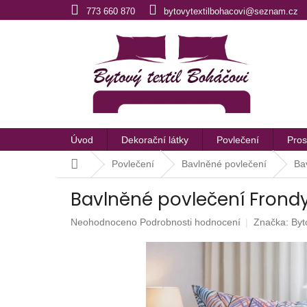
Přejít
773 660 870
bytovytextilbohacovi@seznam.cz
na
obsah
Úvod
Dekorační látky
Povlečení
Pros
Domů
Povlečení
Bavlněné povlečení
Ba
Bavlněné povlečení Frond
Průměrné
Neohodnoceno
Podrobnosti hodnocení
Značka:
Byt
hodnocení
produktu
je
0,0
z
5