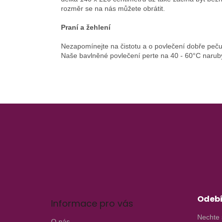
rozměr se na nás můžete obrátit.
Praní a žehlení
Nezapomínejte na čistotu a o povlečení dobře pečuj
Naše bavlněné povlečení perte na 40 - 60°C narub
Z
á
p
a
t
í
Odebí
Informace pro vás
Nechte 
O nás