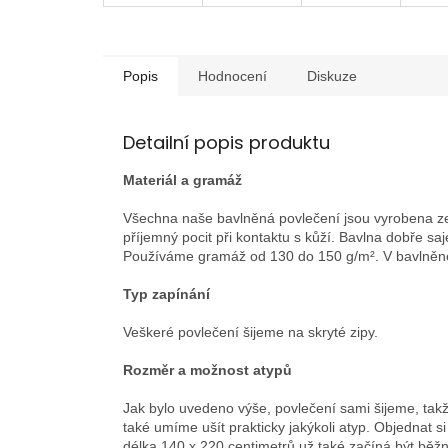
Popis
Hodnocení
Diskuze
Detailní popis produktu
Materiál a gramáž
Všechna naše bavlněná povlečení jsou vyrobena ze 
příjemný pocit při kontaktu s kůží. Bavlna dobře sa
Používáme gramáž od 130 do 150 g/m². V bavlněné
Typ zapínání
Veškeré povlečení šijeme na skryté zipy.
Rozměr a možnost atypů
Jak bylo uvedeno výše, povlečení sami šijeme, takže
také umíme ušít prakticky jakýkoli atyp. Objednat 
délka 140 x 220 centimetrů už také začíná být běž