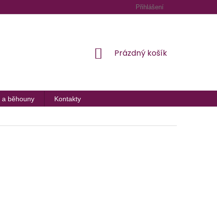
Přihlášení
NÁKUPNÍ
Prázdný košík
KOŠÍK
 a běhouny
Kontakty