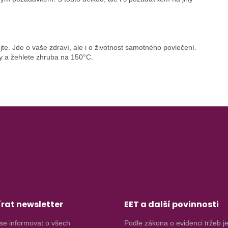
te. Jde o vaše zdraví, ale i o životnost samotného povlečení.
y a žehlete zhruba na 150°C.
rat newsletter
EET a další povinnosti
se informovat o všech
Podle zákona o evidenci tržeb j