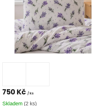
750 Kč
/ ks
Měrná
Skladem
(2 ks)
cena: