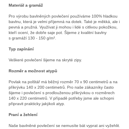
Materiál a gramáž
Pro výrobu bavlněných povlečení používáme 100% hladkou
bavlnu, která je velmi příjemná na dotek. Také je měkká, ale i
pevná a pružná. Využívat ji mohou i lidé s citlivou pokožkou,
kteří ocení, že dobře saje pot. Šijeme z kvalitní bavlny
s gramáží 130 - 150 g/m².
Typ zapínání
Veškeré povlečení šijeme na skryté zipy.
Rozměr a možnost atypů
Povlak na polštář má běžný rozměr 70 x 90 centimetrů a na
přikrývku 140 x 200 centimetrů. Pro naše zákazníky často
šijeme i povlečení s prodlouženou přikrývkou o rozměrech
140 x 220 centimetrů. V případě potřeby jsme ale schopni
připravit prakticky jakýkoli atyp.
Praní a žehlení
Naše bavlněné povlečení se nemusíte bát vyprat ani vyžehlit.