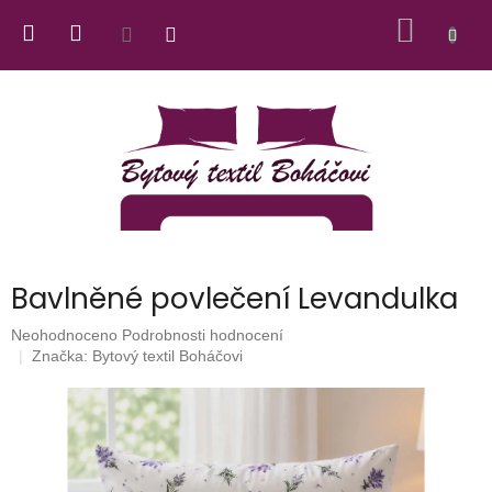
Přejít
NÁKUP
na
obsah
KOŠÍK
Bavlněné povlečení Levandulka
Průměrné
Neohodnoceno
Podrobnosti hodnocení
hodnocení
Značka:
Bytový textil Boháčovi
produktu
je
0,0
z
5
hvězdiček.