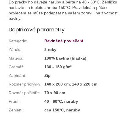
Do pračky ho dávejte naruby a perte na 40 - 60°C. Žehličku
nastavte na teplotu zhruba 150°C. Pravidelná a péče o
povlečení se může podepsat na vašem zdraví i na životnosti
bavlny.
Doplňkové parametry
Kategorie
:
Bavlněné povlečení
Záruka
:
2 roky
Materiál
:
100% bavlna (hladká)
Gramáž
:
130 - 150 g/m²
Zapínání
:
Zip
Rozměr přikrývky
:
140 x 200 cm, 140 x 220 cm
Rozměr polštáře
:
70 x 90 cm
Praní
:
40 - 60°C, naruby
Žehlení
:
cca 150°C, naruby