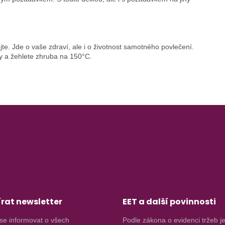
te. Jde o vaše zdraví, ale i o životnost samotného povlečení.
y a žehlete zhruba na 150°C.
rat newsletter
EET a další povinnosti
se informovat o všech
Podle zákona o evidenci tržeb j