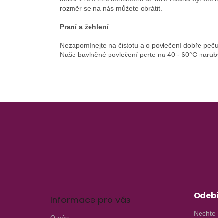
rozměr se na nás můžete obrátit.
Praní a žehlení
Nezapomínejte na čistotu a o povlečení dobře pečuj
Naše bavlněné povlečení perte na 40 - 60°C narub
Z
á
p
a
t
í
Odebí
Informace pro vás
Nechte 
O nás