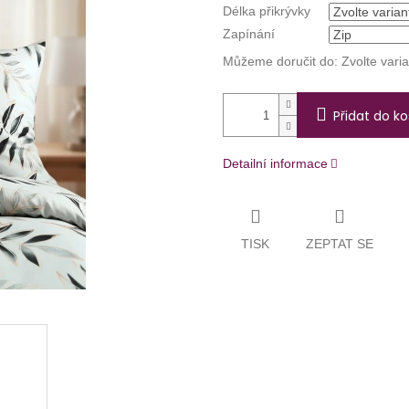
Délka přikrývky
Zapínání
Můžeme doručit do:
Zvolte vari
Přidat do ko
Detailní informace
TISK
ZEPTAT SE