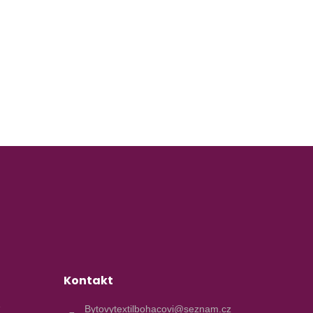
Kontakt
e
Bytovytextilbohacovi@seznam.cz