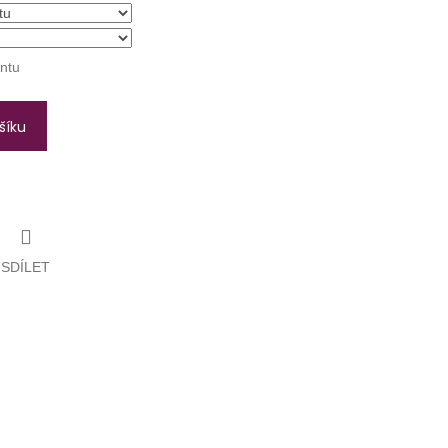
antu
šíku
SDÍLET