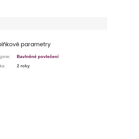
lňkové parametry
gorie
:
Bavlněné povlečení
ka
:
2 roky