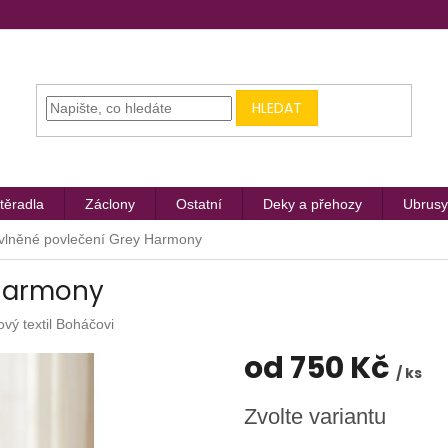
HLEDAT
těradla
Záclony
Ostatní
Deky a přehozy
Ubrusy
vlněné povlečení Grey Harmony
 Harmony
ový textil Boháčovi
od
750 Kč
/ ks
Měrná
Zvolte variantu
cena: