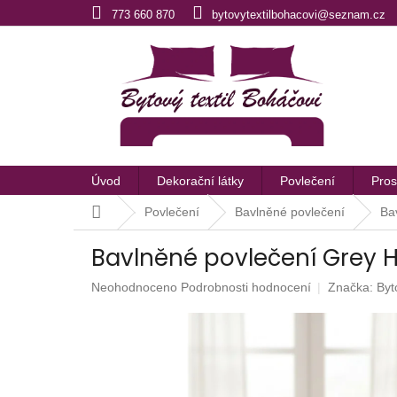
Přejít
773 660 870
bytovytextilbohacovi@seznam.cz
na
obsah
Úvod
Dekorační látky
Povlečení
Pros
Domů
Povlečení
Bavlněné povlečení
Ba
Bavlněné povlečení Grey
Průměrné
Neohodnoceno
Podrobnosti hodnocení
Značka:
Byt
hodnocení
produktu
je
0,0
z
5