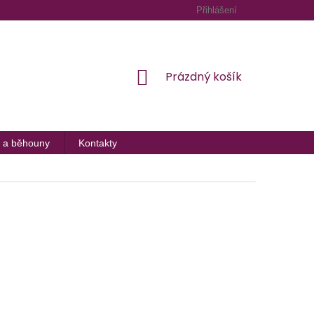
Přihlášení
NÁKUPNÍ
Prázdný košík
KOŠÍK
 a běhouny
Kontakty