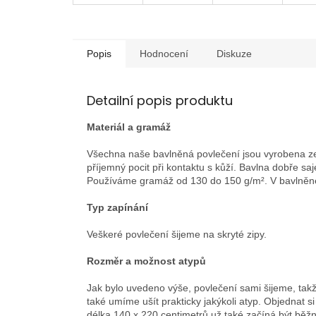
Popis
Hodnocení
Diskuze
Detailní popis produktu
Materiál a gramáž
Všechna naše bavlněná povlečení jsou vyrobena ze 
příjemný pocit při kontaktu s kůží. Bavlna dobře sa
Používáme gramáž od 130 do 150 g/m². V bavlněné
Typ zapínání
Veškeré povlečení šijeme na skryté zipy.
Rozměr a možnost atypů
Jak bylo uvedeno výše, povlečení sami šijeme, takže
také umíme ušít prakticky jakýkoli atyp. Objednat 
délka 140 x 220 centimetrů už také začíná být běž