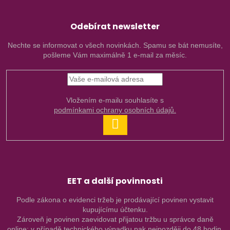
Odebírat newsletter
Nechte se informovat o všech novinkách. Spamu se bát nemusíte,
pošleme Vám maximálně 1 e-mail za měsíc.
Vložením e-mailu souhlasíte s
podmínkami ochrany osobních údajů.
PŘIHLÁSIT
SE
EET a další povinnosti
Podle zákona o evidenci tržeb je prodávající povinen vystavit
kupujícímu účtenku.
Zároveň je povinen zaevidovat přijatou tržbu u správce daně
online; v případě technického výpadku pak nejpozději do 48 hodin.