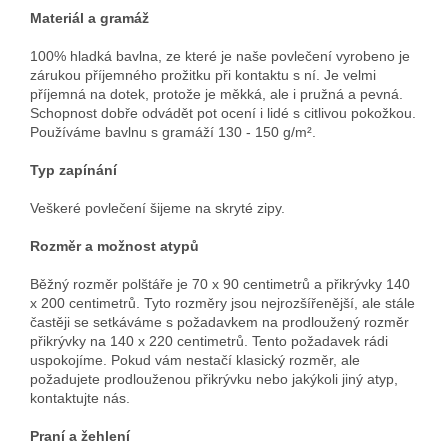
Materiál a gramáž
100% hladká bavlna, ze které je naše povlečení vyrobeno je
zárukou příjemného prožitku při kontaktu s ní. Je velmi
příjemná na dotek, protože je měkká, ale i pružná a pevná.
Schopnost dobře odvádět pot ocení i lidé s citlivou pokožkou.
Používáme bavlnu s gramáží 130 - 150 g/m².
Typ zapínání
Veškeré povlečení šijeme na skryté zipy.
Rozměr a možnost atypů
Běžný rozměr polštáře je 70 x 90 centimetrů a přikrývky 140
x 200 centimetrů. Tyto rozměry jsou nejrozšířenější, ale stále
častěji se setkáváme s požadavkem na prodloužený rozměr
přikrývky na 140 x 220 centimetrů. Tento požadavek rádi
uspokojíme. Pokud vám nestačí klasický rozměr, ale
požadujete prodlouženou přikrývku nebo jakýkoli jiný atyp,
kontaktujte nás.
Praní a žehlení