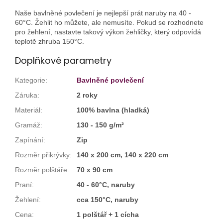
Naše bavlněné povlečení je nejlepší prát naruby na 40 -
60°C. Žehlit ho můžete, ale nemusíte. Pokud se rozhodnete
pro žehlení, nastavte takový výkon žehličky, který odpovídá
teplotě zhruba 150°C.
Doplňkové parametry
Kategorie
:
Bavlněné povlečení
Záruka
:
2 roky
Materiál
:
100% bavlna (hladká)
Gramáž
:
130 - 150 g/m²
Zapínání
:
Zip
Rozměr přikrývky
:
140 x 200 cm, 140 x 220 cm
Rozměr polštáře
:
70 x 90 cm
Praní
:
40 - 60°C, naruby
Žehlení
:
cca 150°C, naruby
Cena
:
1 polštář + 1 cícha