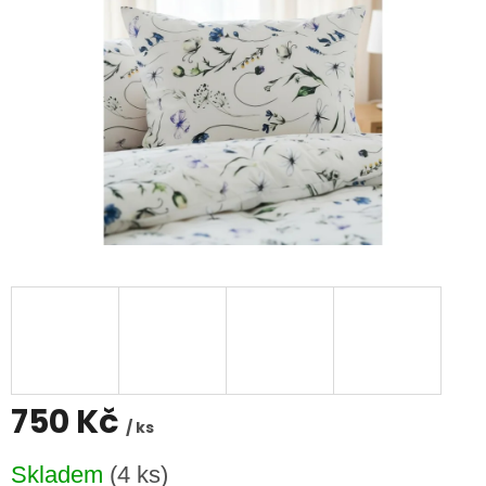
750 Kč
/ ks
Měrná
Skladem
(4 ks)
cena: