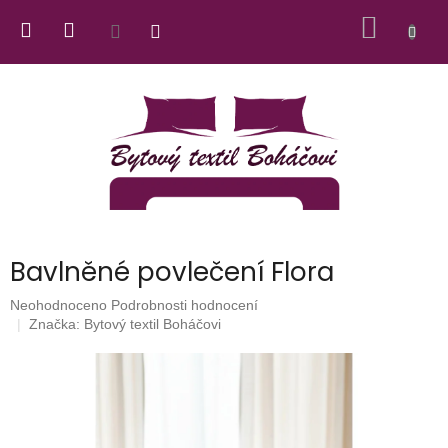
Přejít
NÁKUP
na
obsah
KOŠÍK
Bavlněné povlečení Flora
Průměrné
Neohodnoceno
Podrobnosti hodnocení
hodnocení
Značka:
Bytový textil Boháčovi
produktu
je
0,0
z
5
hvězdiček.